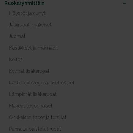
Ruokaryhmittäin
Höystöt ja curryt
Jälkiruoat, makeiset
Juomat
Kastikkeet ja marinadit
Keitot
Kylmät lisäkeruoat
Lakto-ovovegetaariset ohjeet
Lämpimät lisäkeruoat
Makeat leivonnaiset
Ohukaiset, tacot ja tortillat
Pannulla paistetut ruoat