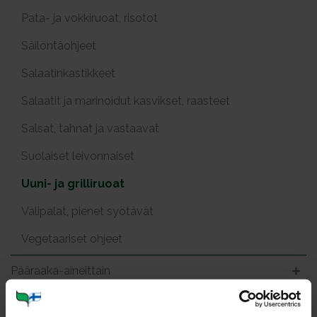
Pata- ja vokkiruoat, risotot
Säilöntäohjeet
Salaatinkastikkeet
Salaatit ja marinoidut kasvikset, raasteet
Salsat, tahnat ja vastaavat
Suolaiset leivonnaiset
Uuni- ja grilliruoat
Välipalat, pienet syötävät
Vegetaariset ohjeet
Pääraaka-aineittain