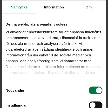
Gril­lat­tua mu­na­koi­soa ja
Samtycke
Information
Om
to­maat­tia
Denna webbplats använder cookies
Vi använder enhetsidentifierare för att anpassa innehållet
och annonserna till användarna, tillhandahålla funktioner
Portioner
för sociala medier och analysera vår trafik. Vi
vidarebefordrar även sådana identifierare och annan
information från din enhet till de sociala medier och
Ohje
annons- och analysföretag som vi samarbetar med.
2
kpl pientä munakoisoa
Dessa kan i sin tur kombinera informationen med annan
2
kpl pihvitomaattia
information som du har tillhandahållit eller som de har
samlat in när du har använt deras tjänster.
2
rkl tuoretta basilikaa hienonnettuna
S
Marinadiin
Nödvändig
a
3
rkl balsamietikkaa
m
t
2
rkl oliiviöljyä
Inställningar