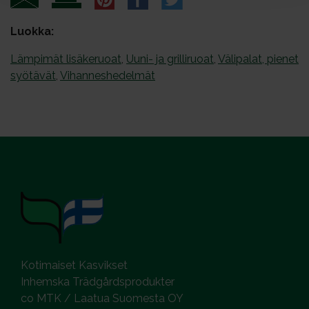
Luokka:
Lämpimät lisäkeruoat
,
Uuni- ja grilliruoat
,
Välipalat, pienet
syötävät
,
Vihanneshedelmät
Kotimaiset Kasvikset
Inhemska Trädgårdsprodukter
co MTK / Laatua Suomesta OY