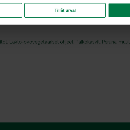
 tilliä
Tillåt urval
itot
,
Lakto-ovovegetaariset ohjeet
,
Palkokasvit
,
Peruna, muut