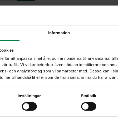
Raaputa porkkanat ja pestyt
anoita
kiehuvaan, suolalla maust
unaa
Lohko joukkoon kukkakaali. 
Information
perunat ja kasvikset ovat 
aali
Viipaloi sipulit varsineen. 
cookies
usipulia varsineen
Lisää kattilaan sipulit, p
e för att anpassa innehållet och annonserna till användarna, tillh
kiehumispisteeseen.
pinaatinlehtiä
vår trafik. Vi vidarebefordrar även sådana identifierare och anna
Murusta liemeen sulatejuust
herneitä tai sokeriherneen
nnons- och analysföretag som vi samarbetar med. Dessa kan i sin
Kuumenna keitto sekoitellen
har tillhandahållit eller som de har samlat in när du har använt 
Ripota keiton pinnalle yrtte
Ohje: Kotimaiset Kasvikset r
Inställningar
Statistik
a
ustoa