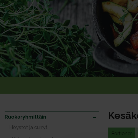
Kesäk
Ruokaryhmittäin
Höystöt ja curryt
Portioner