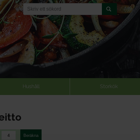
Hushåll
Storkök
eitto