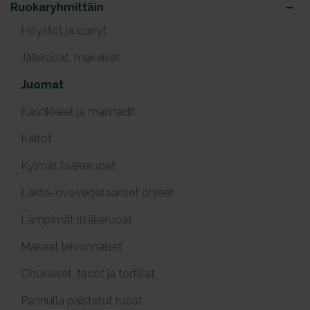
Ruokaryhmittäin
Höystöt ja curryt
Jälkiruoat, makeiset
Juomat
Kastikkeet ja marinadit
Keitot
Kylmät lisäkeruoat
Lakto-ovovegetaariset ohjeet
Lämpimät lisäkeruoat
Makeat leivonnaiset
Ohukaiset, tacot ja tortillat
Pannulla paistetut ruoat