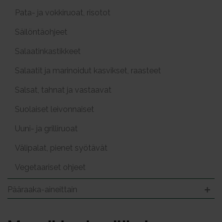
Pata- ja vokkiruoat, risotot
Säilöntäohjeet
Salaatinkastikkeet
Salaatit ja marinoidut kasvikset, raasteet
Salsat, tahnat ja vastaavat
Suolaiset leivonnaiset
Uuni- ja grilliruoat
Välipalat, pienet syötävät
Vegetaariset ohjeet
Pääraaka-aineittain