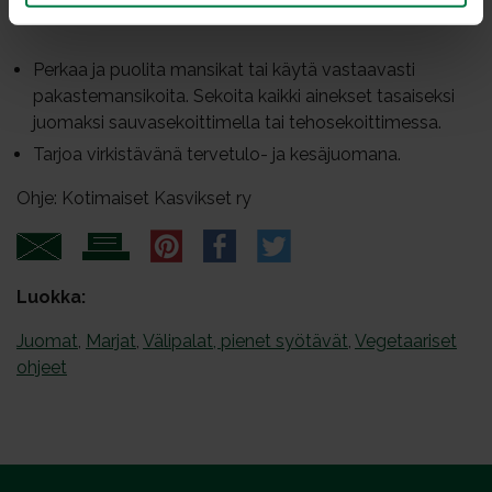
0.75
dl hienonnettua basilikaa
Perkaa ja puolita mansikat tai käytä vastaavasti
pakastemansikoita. Sekoita kaikki ainekset tasaiseksi
juomaksi sauvasekoittimella tai tehosekoittimessa.
Tarjoa virkistävänä tervetulo- ja kesäjuomana.
Ohje: Kotimaiset Kasvikset ry
Luokka:
Juomat
,
Marjat
,
Välipalat, pienet syötävät
,
Vegetaariset
ohjeet