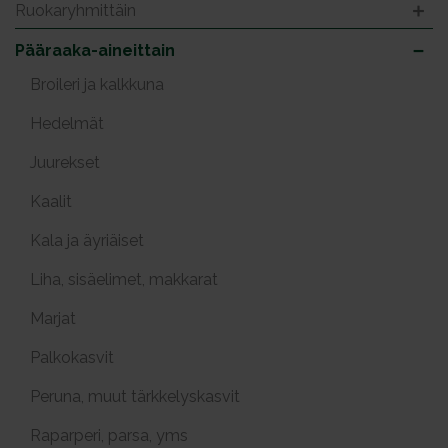
Ruokaryhmittäin
Pääraaka-aineittain
Broileri ja kalkkuna
Hedelmät
Juurekset
Kaalit
Kala ja äyriäiset
Liha, sisäelimet, makkarat
Marjat
Palkokasvit
Peruna, muut tärkkelyskasvit
Raparperi, parsa, yms