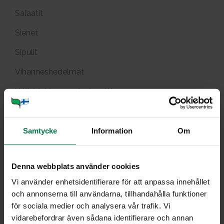
Salaatit
Sienet
Sipulit
Vihanneshedelmät
Yrtit, idut ja versot, pinaatti
An­jo­vis­maus­te­tut uu­ni­pu­
Samtycke
Information
Om
na­juu­ret
Denna webbplats använder cookies
Vi använder enhetsidentifierare för att anpassa innehållet
och annonserna till användarna, tillhandahålla funktioner
för sociala medier och analysera vår trafik. Vi
Portioner
vidarebefordrar även sådana identifierare och annan