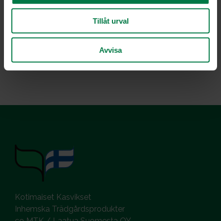
Tillåt urval
Luokka:
Avvisa
Juurekset
,
Kala ja äyriäiset
,
Lämpimät lisäkeruoat
Kotimaiset Kasvikset
Inhemska Trädgårdsprodukter
co MTK / Laatua Suomesta OY