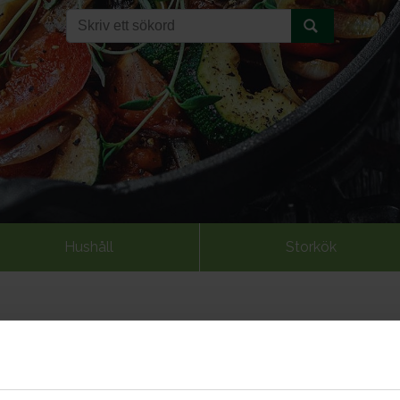
Hushåll
Storkök
kkalainen banaanileipä