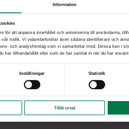
Information
Vatkaa rasva ja sokeri vaa
cookies
argariinia tai voita
Lisää banaanisose. Sekoita
e för att anpassa innehållet och annonserna till användarna, tillh
taikinaan.
vår trafik. Vi vidarebefordrar även sådana identifierare och anna
Voitele ja korppujauhota 
nnons- och analysföretag som vi samarbetar med. Dessa kan i sin
a kypsää banaania
175 asteessa noin tunti.
har tillhandahållit eller som de har samlat in när du har använt 
hoja
Leipää tarjotaan amerikkala
kanssa kakun tapaan.
odaa
Inställningar
Statistik
Ohje: Kotimaiset Kasvikset r
a pähkinöitä
Tillåt urval