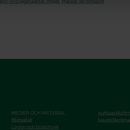
kto-ovovegetaariset ohjeet
,
Makeat leivonnaiset
MEDIER OCH MATERIAL
puhtaastikotim
Bildgalleri
kauniistikotima
Logon och broschyrer