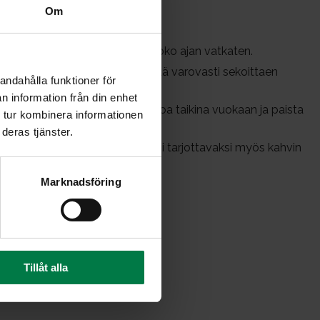
Om
hdoksi, lisää munat yksitellen koko ajan vatkaten.
 kuivat aineet keskenään ja lisää varovasti sekoittaen
andahålla funktioner för
n information från din enhet
pitkänomainen leipävuoka. Kumoa taikina vuokaan ja paista
 tur kombinera informationen
deras tjänster.
isella brunssilla, mutta se sopii tarjottavaksi myös kahvin
Marknadsföring
y
Tillåt alla