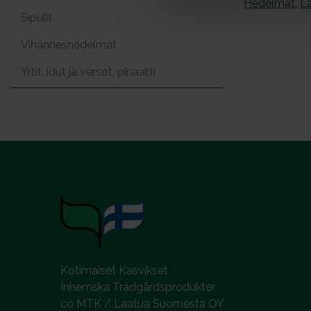
Hedelmät
,
La
a
Sipulit
l
Vihanneshedelmät
Yrtit, idut ja versot, pinaatti
Kotimaiset Kasvikset
Inhemska Trädgårdsprodukter
co MTK / Laatua Suomesta OY