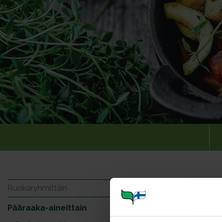
Ameri
Ruokaryhmittäin
Pääraaka-aineittain
Portioner