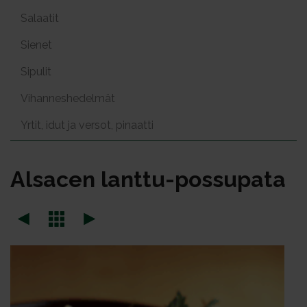
Salaatit
Sienet
Sipulit
Vihanneshedelmät
Yrtit, idut ja versot, pinaatti
Al­sa­cen lant­tu-pos­su­pa­ta