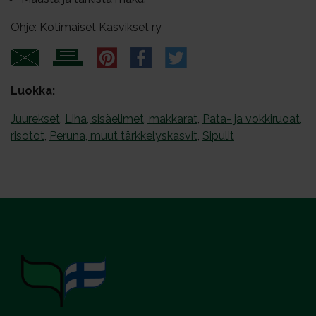
Ohje: Kotimaiset Kasvikset ry
Luokka:
Juurekset
,
Liha, sisäelimet, makkarat
,
Pata- ja vokkiruoat,
risotot
,
Peruna, muut tärkkelyskasvit
,
Sipulit