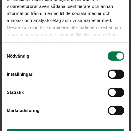
vidarebefordrar även sådana identifierare och annan
Portioner
information från din enhet till de sociala medier och
annons- och analysföretag som vi samarbetar med.
Dessa kan i sin tur kombinera informationen med annan
Ohje
information som du har tillhandahållit eller som de har
180
g pekonia
samlat in när du har använt deras tjänster.
1
porsaan sisä- tai ulkofilee (à 500g)
S
Nödvändig
tilkka soijakastiketta tai balsamicoa
a
m
8
kiinteää perunaa
t
1
sipuli
Inställningar
y
2
valkosipulinkynttä
c
1
lanttu
k
Statistik
4
oksaa timjamia
e
s
4
dl vettä
Marknadsföring
v
1.5
rkl lihafondia
a
2
dl valkoviiniä
l