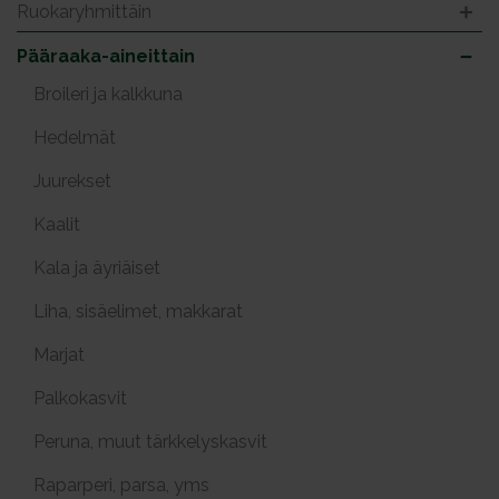
Ruokaryhmittäin
Pääraaka-aineittain
Broileri ja kalkkuna
Hedelmät
Juurekset
Kaalit
Kala ja äyriäiset
Liha, sisäelimet, makkarat
Marjat
Palkokasvit
Peruna, muut tärkkelyskasvit
Raparperi, parsa, yms