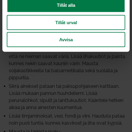
mustapippuria
Tillåt alla
suolaa
Tillåt urval
Suikaloi pekoni ja paloittele sianliha kuutioiksi tai
suikaleiksi. Kuori ja lohko perunat ja sipulit. Kuori ja
Avvisa
murskaa valkosipulinkynnet. Kuori ja kuutioi lanttu.
Kuumenna paistinpannu ja paista pekonisuikaleita niin,
että ne hieman saavat väriä. Lisää lihakuutiot ja paista,
kunnes nekin saavat kauniin värin. Mausta
soijakastikkeella tai balsamietikalla sekä suolalla ja
pippurilla.
Siirrä ainekset pataan tai paksupohjaiseen kattilaan.
Lisää mukaan pannun huuhdeliemi. Lisää
perunalohkot, sipulit ja lanttukuutiot. Kääntele hetken
aikaa ja anna ainesten kuumentua.
Lisää timjaminoksat, vesi, fondi ja viini. Hauduta pataa
noin puoli tuntia, kunnes kasvikset ja liha ovat kypsiä.
Mausta ja tarkista maku.