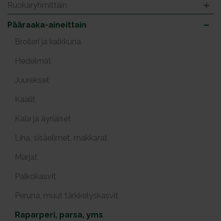
Ruokaryhmittäin
Pääraaka-aineittain
Broileri ja kalkkuna
Hedelmät
Juurekset
Kaalit
Kala ja äyriäiset
Liha, sisäelimet, makkarat
Marjat
Palkokasvit
Peruna, muut tärkkelyskasvit
Raparperi, parsa, yms