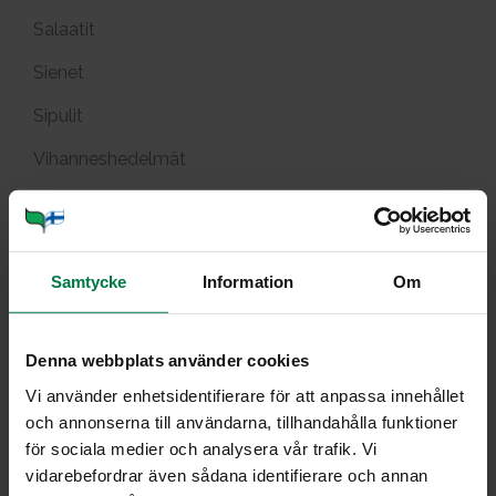
Salaatit
Sienet
Sipulit
Vihanneshedelmät
Yrtit, idut ja versot, pinaatti
Ra­par­pe­ric­hut­ney
Samtycke
Information
Om
Denna webbplats använder cookies
Vi använder enhetsidentifierare för att anpassa innehållet
Portioner
och annonserna till användarna, tillhandahålla funktioner
för sociala medier och analysera vår trafik. Vi
vidarebefordrar även sådana identifierare och annan
Ohje