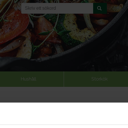
Hushåll
Storkök
ka-raparperihilloketta ja jää