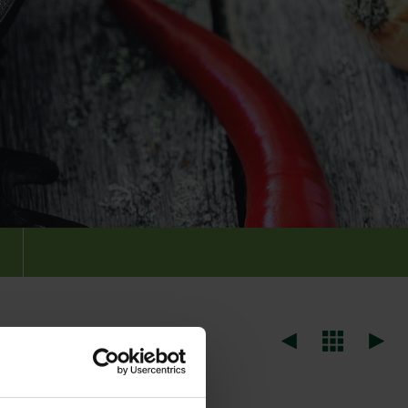
telöä