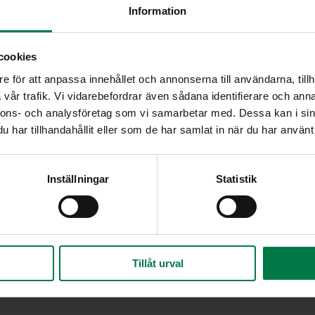
Information
Huuhtele ja kuori raparperi j
cookies
eria
Kiehauta vesi, viini ja soker
e för att anpassa innehållet och annonserna till användarna, tillh
sitruunamehulla (2 tl). Lei
vår trafik. Vi vidarebefordrar även sådana identifierare och anna
iä
siemeniä liemeen. Laita my
nnons- och analysföretag som vi samarbetar med. Dessa kan i sin
Keitä hiljalleen 5 – 10 minu
har tillhandahållit eller som de har samlat in när du har använt 
o
Jäähdytä hilloke ja viipalo
Tarjoa hiukan pehmenneen 
oita
Inställningar
Statistik
elöä
Ohje: Kotimaiset Kasvikset r
Tillåt urval
akeiset
,
Lakto-ovovegetaariset ohjeet
,
Marjat
,
Raparperi, pars