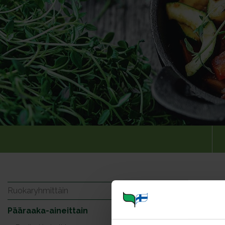
Mansik
Ruokaryhmittäin
Pääraaka-aineittain
Portioner