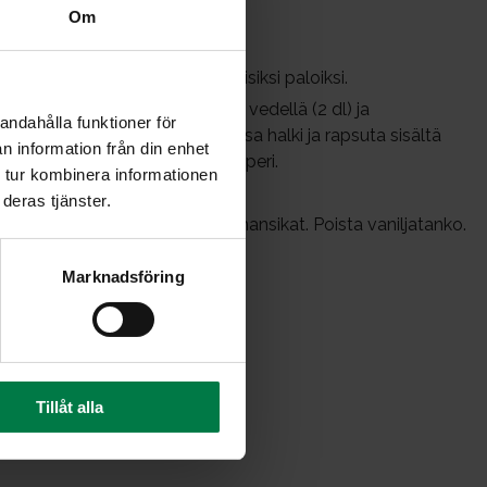
Om
a paloittele neljän sentin mittaisiksi paloiksi.
i. Halutessasi voit korvata viinin vedellä (2 dl) ja
andahålla funktioner för
kkaa vaniljatanko pituussuunnassa halki ja rapsuta sisältä
n information från din enhet
ös tanko liemeen ja lisää raparperi.
 tur kombinera informationen
uttia. Vältä sekoittamista.
deras tjänster.
i joukkoon tuoreet, huuhdellut mansikat. Poista vaniljatanko.
jäätelön kanssa.
Marknadsföring
y
Tillåt alla
a, yms