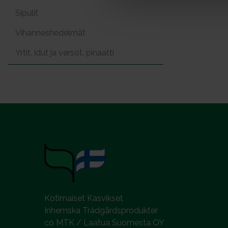
a
Sipulit
l
Vihanneshedelmät
Yrtit, idut ja versot, pinaatti
Kotimaiset Kasvikset
Inhemska Trädgårdsprodukter
co MTK / Laatua Suomesta OY