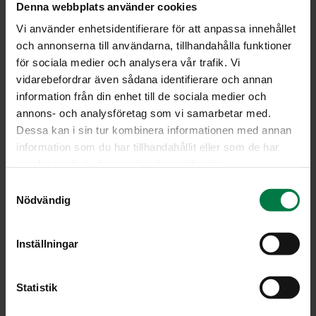
Denna webbplats använder cookies
2
kg punajuuria
Vi använder enhetsidentifierare för att anpassa innehållet
1.5
l vettä
och annonserna till användarna, tillhandahålla funktioner
för sociala medier och analysera vår trafik. Vi
suolaa
vidarebefordrar även sådana identifierare och annan
Marinadiin
information från din enhet till de sociala medier och
annons- och analysföretag som vi samarbetar med.
6
dl vettä
Dessa kan i sin tur kombinera informationen med annan
4
dl väkiviinaetikkaa
information som du har tillhandahållit eller som de har
3
dl sokeria
samlat in när du har använt deras tjänster.
2
tl suolaa
S
Nödvändig
10
valkopippuria
a
m
15
neilikkaa
t
1
kanelitanko
Inställningar
y
piparjuurilastuja
c
k
Statistik
Keitä pestyt punajuuret miedosti suolatussa vedessä
e