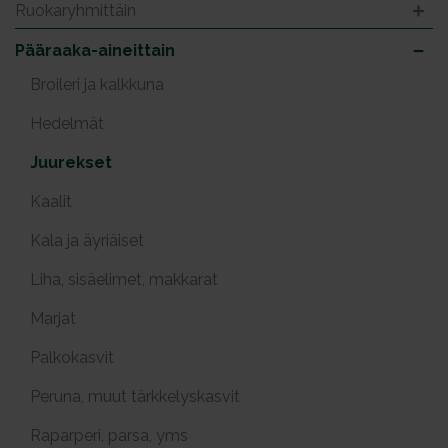
Ruokaryhmittäin
Pääraaka-aineittain
Broileri ja kalkkuna
Hedelmät
Juurekset
Kaalit
Kala ja äyriäiset
Liha, sisäelimet, makkarat
Marjat
Palkokasvit
Peruna, muut tärkkelyskasvit
Raparperi, parsa, yms