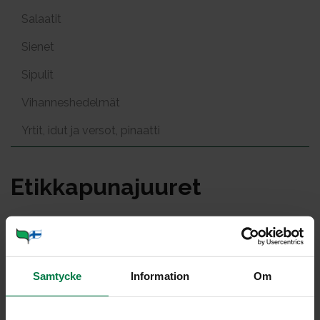
Salaatit
Sienet
Sipulit
Vihanneshedelmät
Yrtit, idut ja versot, pinaatti
Etik­ka­pu­na­juu­ret
Portioner
Samtycke
Information
Om
Ohje