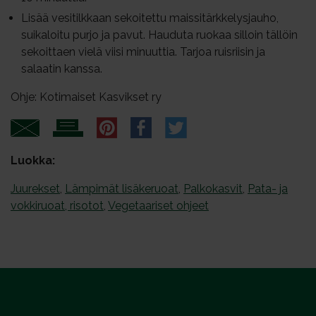
Lisää vesitilkkaan sekoitettu maissitärkkelysjauho,
suikaloitu purjo ja pavut. Hauduta ruokaa silloin tällöin
sekoittaen vielä viisi minuuttia. Tarjoa ruisriisin ja
salaatin kanssa.
Ohje: Kotimaiset Kasvikset ry
Luokka:
Juurekset
,
Lämpimät lisäkeruoat
,
Palkokasvit
,
Pata- ja
vokkiruoat, risotot
,
Vegetaariset ohjeet