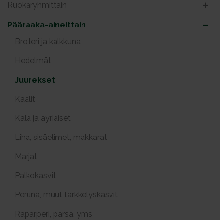
Ruokaryhmittäin
Pääraaka-aineittain
Broileri ja kalkkuna
Hedelmät
Juurekset
Kaalit
Kala ja äyriäiset
Liha, sisäelimet, makkarat
Marjat
Palkokasvit
Peruna, muut tärkkelyskasvit
Raparperi, parsa, yms