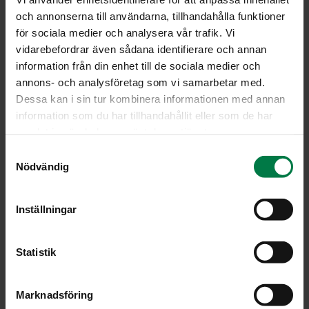
och annonserna till användarna, tillhandahålla funktioner
Portioner
för sociala medier och analysera vår trafik. Vi
vidarebefordrar även sådana identifierare och annan
information från din enhet till de sociala medier och
Ohje
annons- och analysföretag som vi samarbetar med.
Dessa kan i sin tur kombinera informationen med annan
1
dl keitettyjä mustia papuja
information som du har tillhandahållit eller som de har
1
dl keitettyjä valkoisia papuja
samlat in när du har använt deras tjänster.
pala purjoa
S
1
pieni sipuli
Nödvändig
a
2
porkkanaa
m
50
g selleriä
t
Inställningar
y
50
g palsternakkaa
c
1
rkl öljyä
k
Statistik
1
tl paprikajauhetta
e
50
g tomaattipyreetä
s
Marknadsföring
5
dl vettä
v