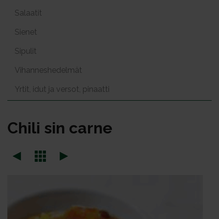
Salaatit
Sienet
Sipulit
Vihanneshedelmät
Yrtit, idut ja versot, pinaatti
Chi­li sin car­ne