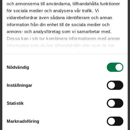
och annonserna till användarna, tillhandahålla funktioner
400
g marinoituja broilerisuikaleita
för sociala medier och analysera vår trafik. Vi
vidarebefordrar även sådana identifierare och annan
200
g tuoreita, ohuita porkkana-, lanttu-, kaali- ja
information från din enhet till de sociala medier och
punasipulisuikaleita
annons- och analysföretag som vi samarbetar med.
1
rkl rypsiöljyä kuullottamiseen
Dessa kan i sin tur kombinera informationen med annan
2
valkosipulin kynttä
information som du har tillhandahållit eller som de har
1
dl kana-, kasvis- tai yrttilientä
samlat in när du har använt deras tjänster.
200
g herkku- tai siitakesieniä viipaleina
S
Nödvändig
0.5
tl inkivääriä
a
m
0.5
tl currya
t
tuoreita yrttejä
Inställningar
y
c
Kuullota hienonnettu valkosipuli pannulla. Lisää
k
Statistik
broilerisuikaleet ja ruskista ne. Lisää vihannekset ja
e
sienet ja paista viitisen minuuttia. Lisää kanaliemi ja
s
Marknadsföring
mausteet. Hauduta hetki, kunnes vihannekset ovat
v
rapean kypsiä.