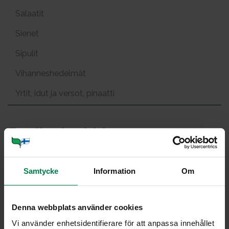
Salaatit
Sienet
Sipulit
Vihanneshedelmät
Yrtit, idut ja versot, pinaatti
Broi­le­ri­vok­ki
Samtycke
Information
Om
Portioner
Denna webbplats använder cookies
Vi använder enhetsidentifierare för att anpassa innehållet
Ohje