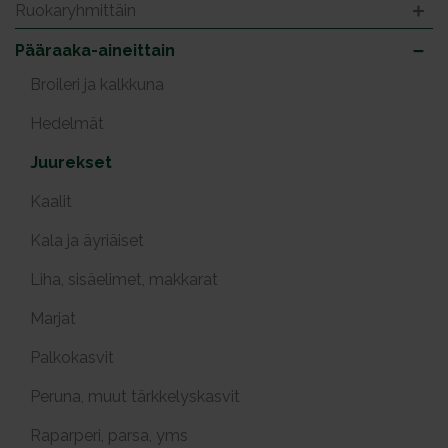
Ruokaryhmittäin
Pääraaka-aineittain
Broileri ja kalkkuna
Hedelmät
Juurekset
Kaalit
Kala ja äyriäiset
Liha, sisäelimet, makkarat
Marjat
Palkokasvit
Peruna, muut tärkkelyskasvit
Raparperi, parsa, yms