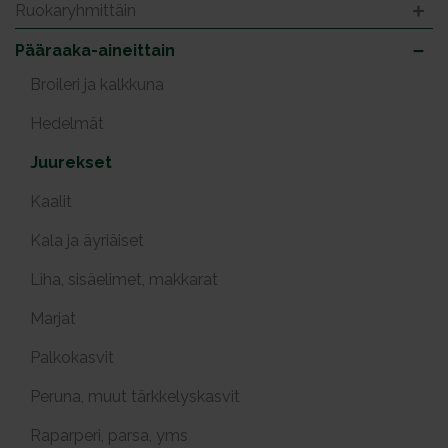
Ruokaryhmittäin
Pääraaka-aineittain
Broileri ja kalkkuna
Hedelmät
Juurekset
Kaalit
Kala ja äyriäiset
Liha, sisäelimet, makkarat
Marjat
Palkokasvit
Peruna, muut tärkkelyskasvit
Raparperi, parsa, yms