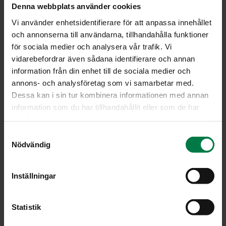
Denna webbplats använder cookies
4
broilerin rintafileetä
Vi använder enhetsidentifierare för att anpassa innehållet
1
sipuli
och annonserna till användarna, tillhandahålla funktioner
för sociala medier och analysera vår trafik. Vi
2
valkosipulinkynttä
vidarebefordrar även sådana identifierare och annan
3
rkl oliiviöljyä
information från din enhet till de sociala medier och
1
tl suolaa
annons- och analysföretag som vi samarbetar med.
1
tl kuivattua chiliä
Dessa kan i sin tur kombinera informationen med annan
2
rkl tuoretta inkivääriä raasteena
information som du har tillhandahållit eller som de har
samlat in när du har använt deras tjänster.
4
tomaattia kuutioituna
2.5
dl kanalientä
S
Nödvändig
a
3
bataattia
m
2
banaania
t
Inställningar
y
Suikaloi broilerin rintafileet. Hienonna sipuli ja
c
valkosipulinkynnet. Kuumenna öljy pannulla, lisää
k
Statistik
broilerisuikaleet ja ruskista hetki.
e