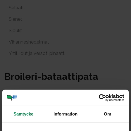
Salaatit
Sienet
Sipulit
Vihanneshedelmät
Yrtit, idut ja versot, pinaatti
Broi­le­ri-ba­taat­ti­pa­ta
Portioner
Samtycke
Information
Om
Ohje