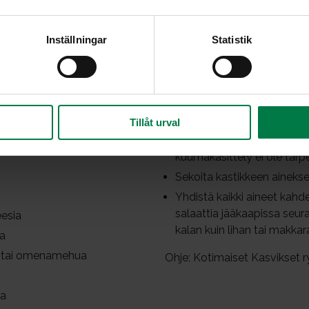
Inställningar
Statistik
Leikkaa kaali mahdollisimm
aalia
vihannesleikkuri ovat avuks
vasten. Kesäkaalin voi leika
rskaa (valutettuna)
Raasta omena ja porkkana. V
Tillåt urval
a
Kun käytät talvikaalia, sii
kuumalla vedellä, jolloin 
kuumakäsittely ei ole tarp
Sekoita kastikkeen ainekse
Yhdistä kaikki aineet kahde
salaattia jääkaapissa seura
esia
kalan kuin lihan tai makkar
ia
- tai omenamehua
Ohje: Kotimaiset Kasvikset r
ia