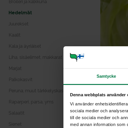
Broileri ja kalkkuna
Hedelmät
Juurekset
Kaalit
Kala ja äyriäiset
Liha, sisäelimet, makkarat
Marjat
Samtycke
Palkokasvit
Peruna, muut tärkkelyskasvit
Denna webbplats använder 
Raparperi, parsa, yms
Vi använder enhetsidentifierar
sociala medier och analysera 
Salaatit
till de sociala medier och a
Sienet
Portioner
med annan information som du 