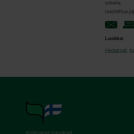
sokeria
raastettua pi
Luokka:
Hedelmät
,
Ka
Kotimaiset Kasvikset