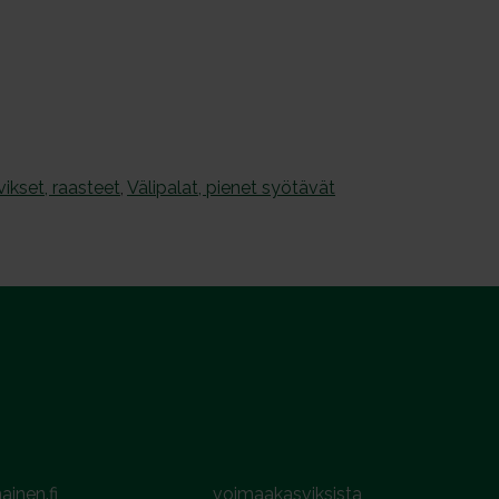
vikset, raasteet
,
Välipalat, pienet syötävät
ainen.fi
voimaakasviksista