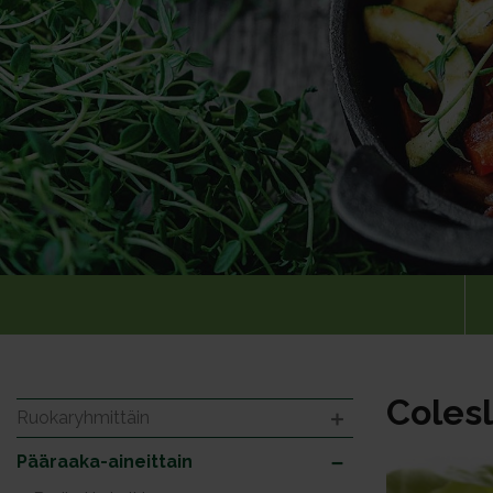
Colesl
Ruokaryhmittäin
Pääraaka-aineittain