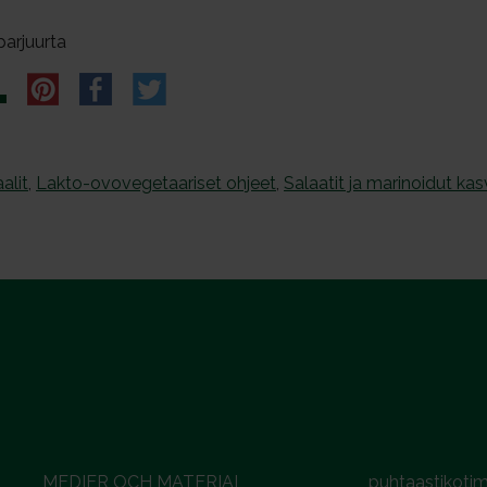
parjuurta
alit
,
Lakto-ovovegetaariset ohjeet
,
Salaatit ja marinoidut kas
MEDIER OCH MATERIAL
puhtaastikotim