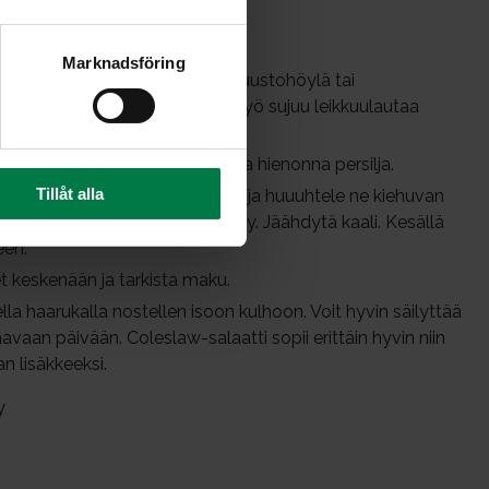
Marknadsföring
an ohuiksi suikaleiksi. Terävä juustohöylä tai
i, mutta terävällä veitselläkin työ sujuu leikkuulautaa
ta veitsellä krouvistikin.
iipaloi halkaistu purjon pala ja hienonna persilja.
Tillåt alla
rrä kaalisuikaleet isoon lävikköön ja huuuhtele ne kiehuvan
kaali pehmenee ja maku pyöristyy. Jäähdytä kaali. Kesällä
een.
t keskenään ja tarkista maku.
lla haarukalla nostellen isoon kulhoon. Voit hyvin säilyttää
avaan päivään. Coleslaw-salaatti sopii erittäin hyvin niin
an lisäkkeeksi.
y