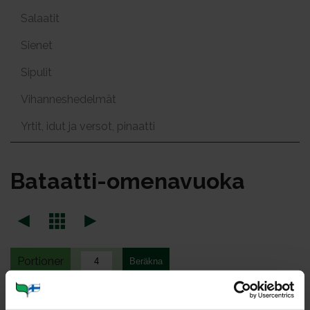
Salaatit
Sienet
Sipulit
Vihanneshedelmät
Yrtit, idut ja versot, pinaatti
Ba­taat­ti-ome­na­vuo­ka
Portioner
Ohje