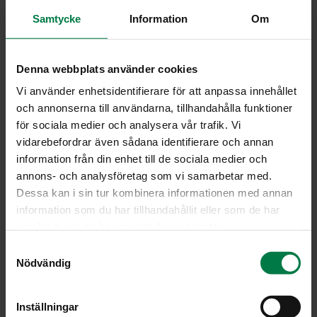
Samtycke
Information
Om
700
g bataattia
50
g rasiamargariinia
2
vihreää omenaa
Denna webbplats använder cookies
1
dl kaurahiutaleita
Vi använder enhetsidentifierare för att anpassa innehållet
0.75
dl fariinisokeria
och annonserna till användarna, tillhandahålla funktioner
för sociala medier och analysera vår trafik. Vi
0.5
tl kanelia
vidarebefordrar även sådana identifierare och annan
0.25
tl muskottipähkinää
information från din enhet till de sociala medier och
suolaa
annons- och analysföretag som vi samarbetar med.
Dessa kan i sin tur kombinera informationen med annan
Kuori bataatit, puolita ja viipaloi noin puolen
information som du har tillhandahållit eller som de har
senttimetrin paksuisiksi lohkoiksi. Kuori omenat ja
samlat in när du har använt deras tjänster.
lohko ne 4 – 5 osaan.
S
Sekoita sokeri, kaneli ja muskottipähkinä. Lado
Nödvändig
a
voideltuun vuokaan puolet bataattilohkoista. Ripottele
m
päälle suolaa ja puolet sokeriseoksesta sekä muutama
t
Inställningar
nokare voita.
y