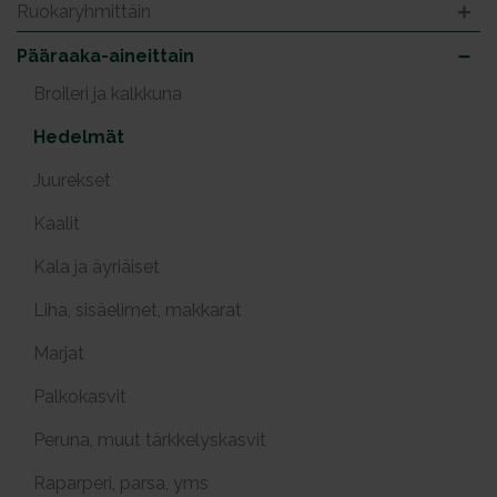
Ruokaryhmittäin
Pääraaka-aineittain
Broileri ja kalkkuna
Hedelmät
Juurekset
Kaalit
Kala ja äyriäiset
Liha, sisäelimet, makkarat
Marjat
Palkokasvit
Peruna, muut tärkkelyskasvit
Raparperi, parsa, yms