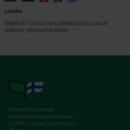
Luokka:
Hedelmät
,
Peruna, muut tärkkelyskasvit
,
Uuni- ja
grilliruoat
,
Vegetaariset ohjeet
Kotimaiset Kasvikset
Inhemska Trädgårdsprodukter
co MTK / Laatua Suomesta OY