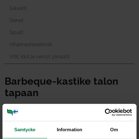
Salaatit
Sienet
Sipulit
Vihanneshedelmät
Yrtit, idut ja versot, pinaatti
Bar­be­que-kas­ti­ke ta­lon
ta­paan
Portioner
Samtycke
Information
Om