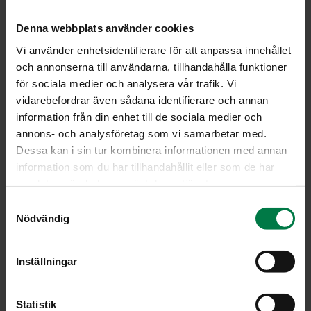
Ohje
Denna webbplats använder cookies
6
kpl tomaattia
Vi använder enhetsidentifierare för att anpassa innehållet
och annonserna till användarna, tillhandahålla funktioner
1
dl Worchester -kastiketta
för sociala medier och analysera vår trafik. Vi
6
kpl punaista tabascotippaa
vidarebefordrar även sådana identifierare och annan
1
rkl väkiviinietikkaa
information från din enhet till de sociala medier och
2
kpl sitruunan mehu
annons- och analysföretag som vi samarbetar med.
Dessa kan i sin tur kombinera informationen med annan
0.5
dl kotimaista hunajaa
information som du har tillhandahållit eller som de har
2
kpl hienonnettua sipulia
samlat in när du har använt deras tjänster.
5
kpl valkosipulinkynttä
S
0.5
tl rouhittua mustapippuria
Nödvändig
a
1
kpl laakerinlehti
m
2
rkl sinapinsiemeniä
t
Inställningar
y
c
Huuhtele tomaatit, poista kantaosa ja kuutioi kattilaan.
k
Statistik
Lisää kaikki muut raaka-aineet paitsi sinapinsiemenet.