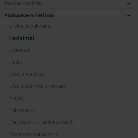
Ruokaryhmittäin
Pääraaka-aineittain
Broileri ja kalkkuna
Hedelmät
Juurekset
Kaalit
Kala ja äyriäiset
Liha, sisäelimet, makkarat
Marjat
Palkokasvit
Peruna, muut tärkkelyskasvit
Raparperi, parsa, yms