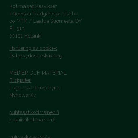
Kotimaiset Kasvikset
Inhemska Trädgårdsprodukter
co MTK / Laatua Suomesta OY
PL 510
00101 Helsinki
Hantering av cookies
Dataskyddsbeskrivning
MEDIER OCH MATERIAL
Bildgalleri
Logon och broschyrer
Nyhetsarkiv
puhtaastikotimainen.fi
kauniistikotimainen.fi
voimaakasviksista