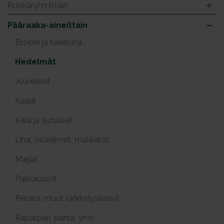
Ruokaryhmittäin
Pääraaka-aineittain
Broileri ja kalkkuna
Hedelmät
Juurekset
Kaalit
Kala ja äyriäiset
Liha, sisäelimet, makkarat
Marjat
Palkokasvit
Peruna, muut tärkkelyskasvit
Raparperi, parsa, yms