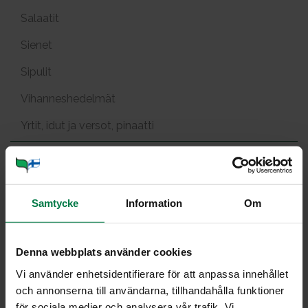
Salaatit
Sienet
Sipulit
Vihanneshedelmät
Yrtit, idut ja versot, pinaatti
Avo­ka­do-ta­ma­ril­lo­sal­sa
Samtycke
Information
Om
Denna webbplats använder cookies
Portioner
Vi använder enhetsidentifierare för att anpassa innehållet
och annonserna till användarna, tillhandahålla funktioner
Ohje
för sociala medier och analysera vår trafik. Vi