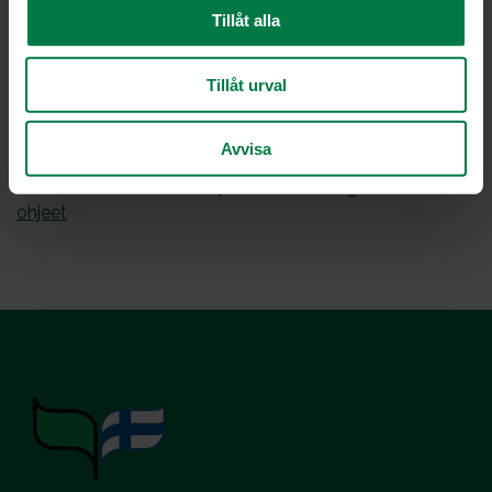
Tillåt alla
Ohje: Kotimaiset Kasvikset ry
Tillåt urval
Luokka:
Avvisa
Hedelmät
,
Salsat, tahnat ja vastaavat
,
Vegetaariset
ohjeet