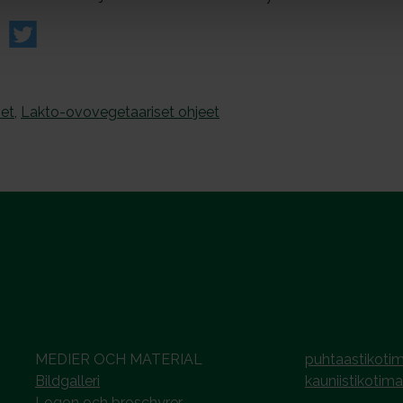
set
,
Lakto-ovovegetaariset ohjeet
MEDIER OCH MATERIAL
puhtaastikotim
Bildgalleri
kauniistikotima
Logon och broschyrer