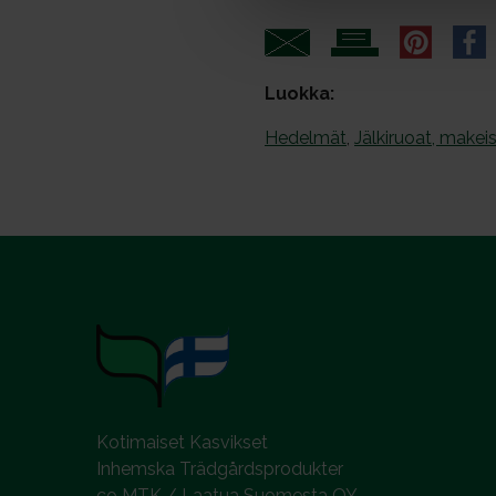
v
a
l
Luokka:
Hedelmät
,
Jälkiruoat, makei
Kotimaiset Kasvikset
Inhemska Trädgårdsprodukter
co MTK / Laatua Suomesta OY