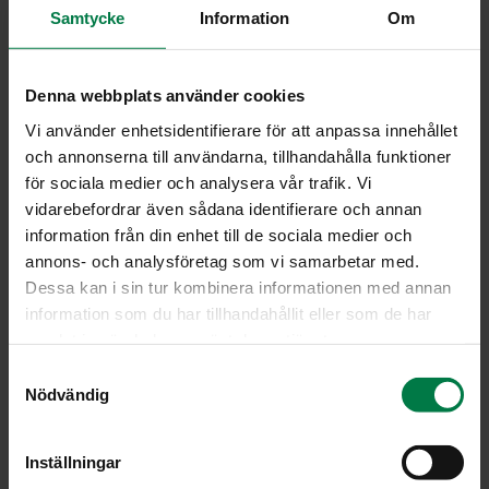
0.5
tl suolaa
Samtycke
Information
Om
valkopippuria
Denna webbplats använder cookies
Keitä riisit tai ohrasuurimot kypsiksi suolalla
Vi använder enhetsidentifierare för att anpassa innehållet
maustetussa vedessä.
och annonserna till användarna, tillhandahålla funktioner
Kuori ja raasta punajuuret. Kuori ja hienonna sipulit.
för sociala medier och analysera vår trafik. Vi
Paista sipulisilppua jauhelihan kanssa pannulla. Sekoita
vidarebefordrar även sådana identifierare och annan
riisi, punajuuriraaste ja sipuli-jauhelihaseos keskenään.
information från din enhet till de sociala medier och
Levitä seos voideltuun univuokaan.
annons- och analysföretag som vi samarbetar med.
Sekoita munamaidon ainekset keskenään ja kaada
Dessa kan i sin tur kombinera informationen med annan
vuokaan.
information som du har tillhandahållit eller som de har
Kypsennä ruokaa 175-asteisessa uunissa 45 – 60
samlat in när du har använt deras tjänster.
minuuttia.
S
Tarjoa lisänä raikasta salaattia.
Nödvändig
a
m
Ohje: Kotimaiset Kasvikset ry
t
Inställningar
y