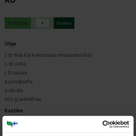
Portioner
Ohje
1
dl riisiä (tai kokonaisia ohrasuurimoita)
5
dl vettä
1
tl suolaa
4
punajuurta
2
sipulia
200
g jauhelihaa
Kastike
2
munaa
5
dl maitoa