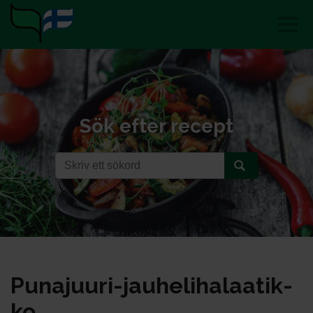
Sök efter recept
Pu­na­juu­ri-jau­he­li­ha­laa­tik­
ko