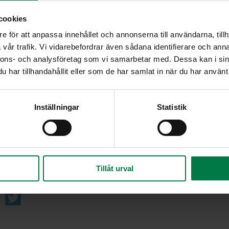
Sekoita keskenään jauhot, leivinjauhe ja tomuso
cookies
joukkoon ja nypi taikina tasaiseksi muruksi. Lisä
hedelmämehu ja sekoita tasaiseksi. Laita jääkaa
e för att anpassa innehållet och annonserna till användarna, tillh
vår trafik. Vi vidarebefordrar även sådana identifierare och anna
Pyörittele taikina kahdeksaksi samankokoiseksi p
nnons- och analysföretag som vi samarbetar med. Dessa kan i sin
pyöreiksi pizzapohjiksi.
har tillhandahållit eller som de har samlat in när du har använt 
Paista pohjia 180-asteisessa uunissa noin 10 mi
Kuori ja viipaloi päärynät ohuiksi viipaleiksi. Le
ä
päälle aprikoosihilloa ja asettele päärynäviipal
Inställningar
Statistik
vielä pähkinöitä ja aurajuustoa.
Paista pizzoja 225 asteessa noin 7 minuuttia ta
sulanut. Tarjoa pizzojen kanssa vaniljajäätelöä.
Ohje: Kotimaiset Kasvikset ry
Tillåt urval
ää