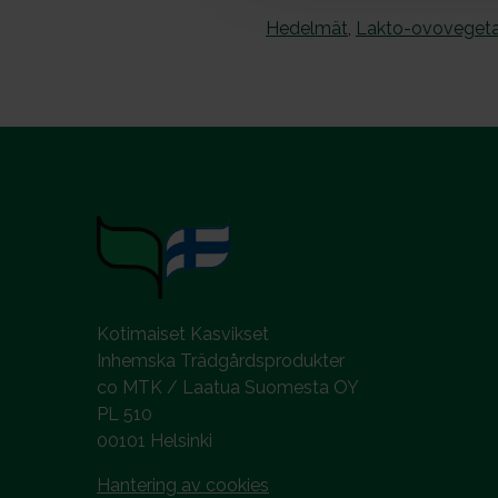
l
Hedelmät
,
Lakto-ovovegetaa
Kotimaiset Kasvikset
Inhemska Trädgårdsprodukter
co MTK / Laatua Suomesta OY
PL 510
00101 Helsinki
Hantering av cookies