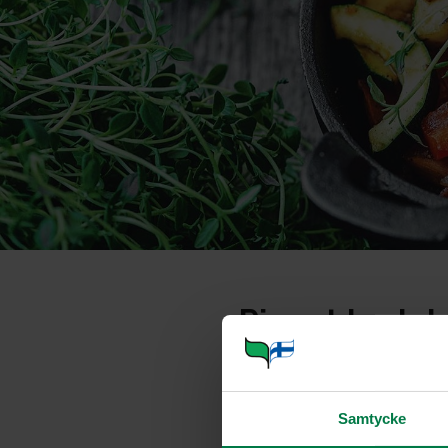
Pienet hedel
Portioner
Samtycke
Taikina