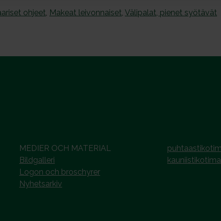
riset ohjeet
,
Makeat leivonnaiset
,
Välipalat, pienet syötävät
MEDIER OCH MATERIAL
puhtaastikotim
Bildgalleri
kauniistikotima
Logon och broschyrer
Nyhetsarkiv