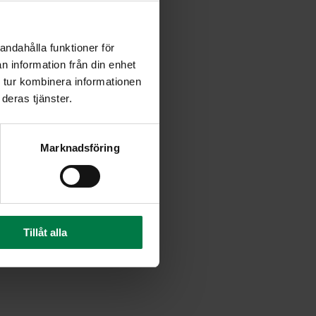
keri. Lisää jauhot rasvan
ä keltuainen ja
ppiin hetkeksi.
andahålla funktioner för
n information från din enhet
alloksi ja kauli pallot
 tur kombinera informationen
deras tjänster.
nuuttia.
vitä esipaistettujen pohjien
eet päälle. Ripottele päälle
Marknadsföring
i kunnes juusto on hiukan
Tillåt alla