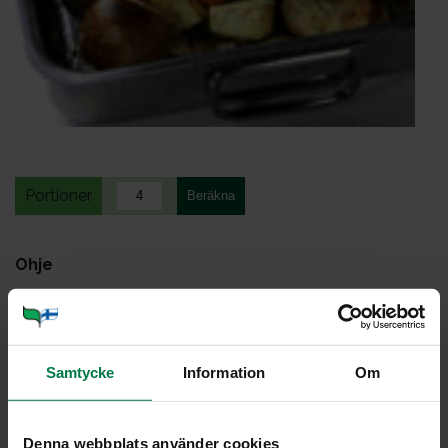
Portioner
Ohje
4
palsternakkaa
2
porkkanaa
2
sipulia
Samtycke
Information
Om
2
omenaa
4
broilerin rintaleikettä tai porsaankyljystä
Denna webbplats använder cookies