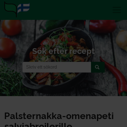
Sök efter recept
Pals­ter­nak­ka-ome­na­pe­ti
sal­viab­roi­le­ril­le