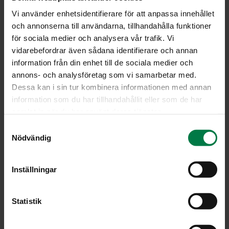
Marinadiin
Vi använder enhetsidentifierare för att anpassa innehållet
0.5
ruukku(a) persiljaa
och annonserna till användarna, tillhandahålla funktioner
1
dl öljyä
för sociala medier och analysera vår trafik. Vi
vidarebefordrar även sådana identifierare och annan
1
ruukku(a) salviaa
information från din enhet till de sociala medier och
2
valkosipulinkynttä
annons- och analysföretag som vi samarbetar med.
1
sitruunan kuori
Dessa kan i sin tur kombinera informationen med annan
1.5
tl suolaa
information som du har tillhandahållit eller som de har
mustapippuria
samlat in när du har använt deras tjänster.
S
Nödvändig
a
Kuori palsternakat, porkkanat ja sipulit. Leikkaa reiluiksi
m
lohkoiksi. Leikkaa omenat neljään lohkoon ja poista
t
siemenet. Laita juurekset ja omenat suureen
Inställningar
y
uunivuokaan tai uunipellille leivinpaperin päälle.
c
Valmista salviakastike. Pese sitruuna hyvin ennen
k
Statistik
keltaisen kuoren raastamista. Yhdistä kaikki kastikkeen
e
ainekset ja soseuta vihreäksi kastikkeeksi
s
monitoimikoneen teholeikkurilla tai sauvasekoittimella.