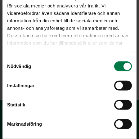
aineet keskenään tasaiseksi levitteeksi.
för sociala medier och analysera vår trafik. Vi
Lisää lopuksi joukkoon hienonnetut katkaravut.
vidarebefordrar även sådana identifierare och annan
information från din enhet till de sociala medier och
Ohje: Kotimaiset Kasvikset ry
annons- och analysföretag som vi samarbetar med.
Dessa kan i sin tur kombinera informationen med annan
information som du har tillhandahållit eller som de har
samlat in när du har använt deras tjänster.
Luokka:
S
Kala ja äyriäiset
,
Salsat, tahnat ja vastaavat
,
Yrtit, idut ja
Nödvändig
a
versot, pinaatti
m
t
Inställningar
y
c
k
Statistik
e
s
Marknadsföring
v
a