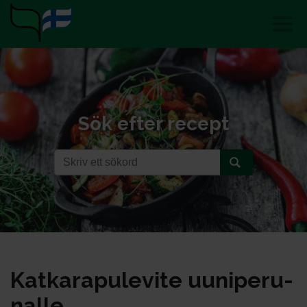
Sök efter recept
Kat­ka­ra­pu­le­vi­te uu­ni­pe­ru­
nal­le