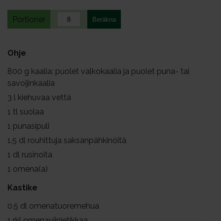
Portioner
Ohje
800
g kaalia: puolet valkokaalia ja puolet puna- tai
savoijinkaalia
3
l kiehuvaa vettä
1
tl suolaa
1
punasipuli
1.5
dl rouhittuja saksanpähkinöitä
1
dl rusinoita
1
omena(a)
Kastike
0.5
dl omenatuoremehua
1
rkl omenaviinietikkaa