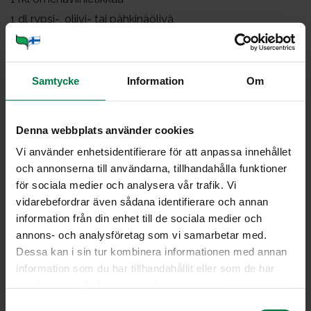
1
dl rypsi-, oliivi- tai pähkinäöljyä
suolaa
mustapippuria myllystä
tilkka hunajaa
Samtycke
Information
Om
Leikkaa kaalit hyvin ohuiksi viipaleiksi terävällä
Denna webbplats använder cookies
veitsellä, juustohöylällä tai monitoimikoneessa.
Vi använder enhetsidentifierare för att anpassa innehållet
Kuumenna suolalla maustettu vesi kiehuvaksi. Pane
och annonserna till användarna, tillhandahålla funktioner
kaalisuikaleet siivilään ja kaada kiehuva vesi päälle.
för sociala medier och analysera vår trafik. Vi
Anna veden valua saman tien pois.
vidarebefordrar även sådana identifierare och annan
Kumoa kaalisuikaleet kulhoon.
information från din enhet till de sociala medier och
Kuori, puolita ja leikkaa sipulit mahdollisimman ohuiksi
annons- och analysföretag som vi samarbetar med.
suikaleiksi. Puolita omenat ja poista siemenkodat.
Dessa kan i sin tur kombinera informationen med annan
Leikkaa omenat ohuiksi viipaleiksi.
information som du har tillhandahållit eller som de har
Nostele kaalin joukkoon kahdella haarukalla käännellen
samlat in när du har använt deras tjänster.
pähkinärouhe, rusinat, sipulit ja omenat.
S