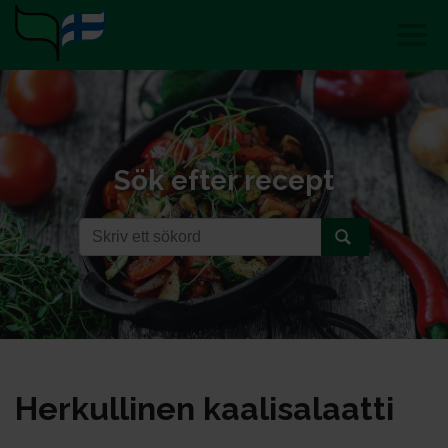
Sök efter recept
Her­kul­li­nen kaa­li­sa­laat­ti