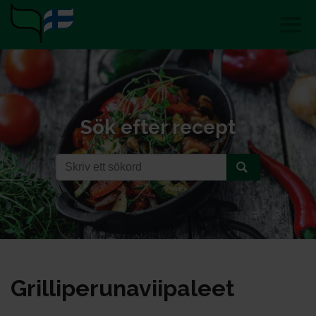
Sök efter recept
Gril­li­pe­ru­na­vii­pa­leet