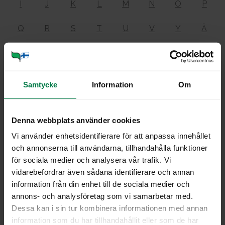
I
J
K
L
M
N
O
P
Q
R
S
T
U
V
Y
Ä
Ö
Samtycke
Information
Om
Ga­lak­too­si
Denna webbplats använder cookies
Vi använder enhetsidentifierare för att anpassa innehållet
on laktoosin eli maitosokerin rakenneosa. Sitä
och annonserna till användarna, tillhandahålla funktioner
muodostuu laktoosin pilkkoutuessa
för sociala medier och analysera vår trafik. Vi
ruoansulatuskanavassa glukoosiksi ja galaktoosiksi.
vidarebefordrar även sådana identifierare och annan
Galaktoosi on monosakkaridi.
information från din enhet till de sociala medier och
Katso
laktoosi
,
glukoosi
ja
monosakkaridi
.
annons- och analysföretag som vi samarbetar med.
Dessa kan i sin tur kombinera informationen med annan
information som du har tillhandahållit eller som de har