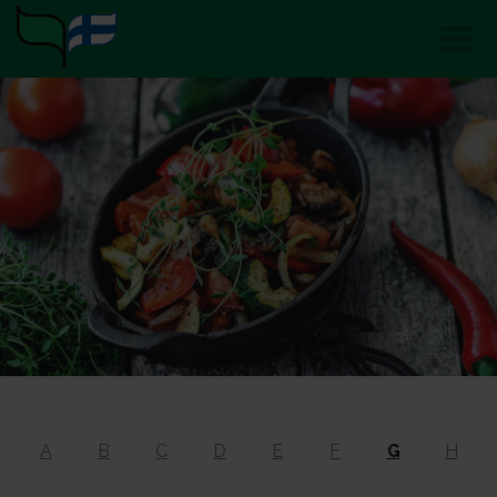
A
B
C
D
E
F
G
H