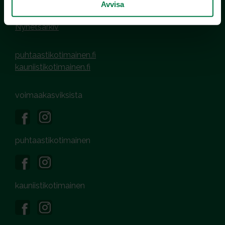
Bildgalleri
Avvisa
Logon och broschyrer
Nyhetsarkiv
puhtaastikotimainen.fi
kauniistikotimainen.fi
voimaakasviksista
puhtaastikotimainen
kauniistikotimainen