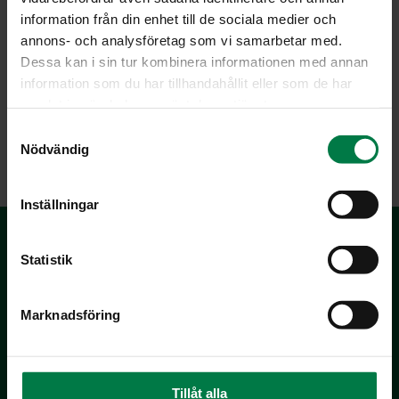
maitovalmisteita.
information från din enhet till de sociala medier och
annons- och analysföretag som vi samarbetar med.
Dessa kan i sin tur kombinera informationen med annan
Os­teo­po­roo­si
information som du har tillhandahållit eller som de har
samlat in när du har använt deras tjänster.
eli luun huokoistuminen. Osteoporoosi vältetään riittävän
kalsiumin ja D-vitamiinin saannilla.
S
Nödvändig
a
m
t
Inställningar
y
c
k
Statistik
e
s
Marknadsföring
v
a
l
Kotimaiset Kasvikset
Inhemska Trädgårdsprodukter
Tillåt alla