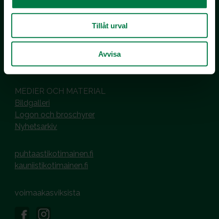
co MTK / Laatua Suomesta OY
PL 510
Tillåt urval
00101 Helsinki
Hantering av cookies
Avvisa
Dataskyddsbeskrivning
MEDIER OCH MATERIAL
Bildgalleri
Logon och broschyrer
Nyhetsarkiv
puhtaastikotimainen.fi
kauniistikotimainen.fi
voimaakasviksista