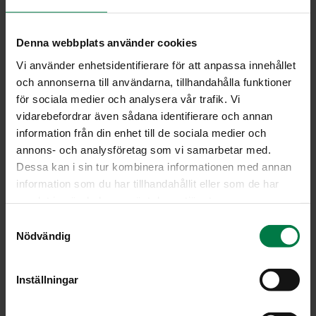
Par­sa­kaa­lin sa­don­kor­juu7
Denna webbplats använder cookies
Vi använder enhetsidentifierare för att anpassa innehållet
och annonserna till användarna, tillhandahålla funktioner
för sociala medier och analysera vår trafik. Vi
vidarebefordrar även sådana identifierare och annan
information från din enhet till de sociala medier och
annons- och analysföretag som vi samarbetar med.
Dessa kan i sin tur kombinera informationen med annan
information som du har tillhandahållit eller som de har
samlat in när du har använt deras tjänster.
S
Nödvändig
a
m
t
Inställningar
y
c