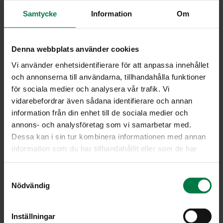
Samtycke
Information
Om
Par­sa­kaa­lin sa­don­kor­juu1
Denna webbplats använder cookies
Vi använder enhetsidentifierare för att anpassa innehållet
och annonserna till användarna, tillhandahålla funktioner
för sociala medier och analysera vår trafik. Vi
vidarebefordrar även sådana identifierare och annan
information från din enhet till de sociala medier och
annons- och analysföretag som vi samarbetar med.
Dessa kan i sin tur kombinera informationen med annan
information som du har tillhandahållit eller som de har
samlat in när du har använt deras tjänster.
S
Nödvändig
a
m
t
Inställningar