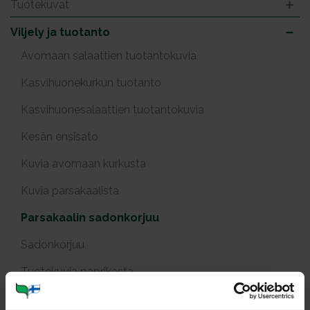
Tuotekuvat
Viljely ja tuotanto
Avomaan salaattien tuotantokuvia
Kasvihuonekurkun tuotanto
Kasvihuonesalaattien tuotantokuvia
Kesän ensisato
Kuvia avomaan kurkusta
Kuvia parsakaalista
Parsakaalin sadonkorjuu
Sadonkorjuu
Tuotekuvia paprikasta
Varhaisperunat