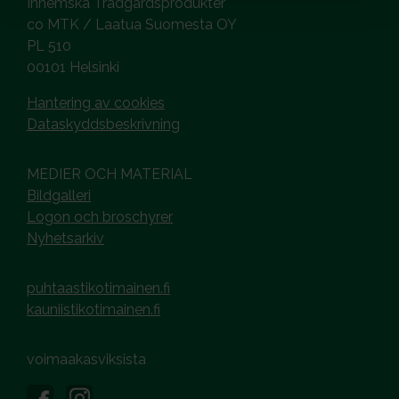
Inhemska Trädgårdsprodukter
co MTK / Laatua Suomesta OY
PL 510
00101 Helsinki
Hantering av cookies
Dataskyddsbeskrivning
MEDIER OCH MATERIAL
Bildgalleri
Logon och broschyrer
Nyhetsarkiv
puhtaastikotimainen.fi
kauniistikotimainen.fi
voimaakasviksista