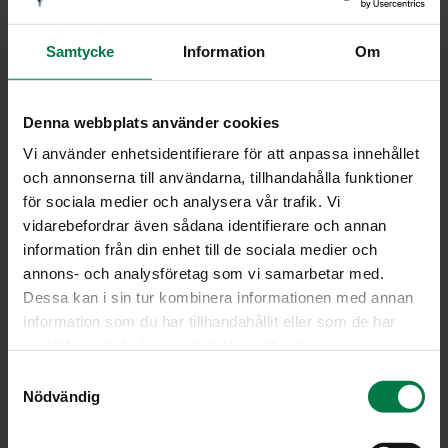
Samtycke
Information
Om
9357
Denna webbplats använder cookies
Vi använder enhetsidentifierare för att anpassa innehållet
och annonserna till användarna, tillhandahålla funktioner
för sociala medier och analysera vår trafik. Vi
vidarebefordrar även sådana identifierare och annan
information från din enhet till de sociala medier och
annons- och analysföretag som vi samarbetar med.
Dessa kan i sin tur kombinera informationen med annan
information som du har tillhandahållit eller som de har
samlat in när du har använt deras tjänster.
S
Nödvändig
a
m
t