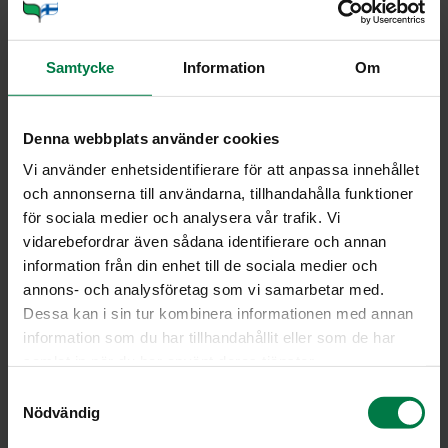
9244
Samtycke
Information
Om
Denna webbplats använder cookies
Vi använder enhetsidentifierare för att anpassa innehållet
och annonserna till användarna, tillhandahålla funktioner
för sociala medier och analysera vår trafik. Vi
vidarebefordrar även sådana identifierare och annan
information från din enhet till de sociala medier och
annons- och analysföretag som vi samarbetar med.
Dessa kan i sin tur kombinera informationen med annan
information som du har tillhandahållit eller som de har
samlat in när du har använt deras tjänster.
S
Nödvändig
a
m