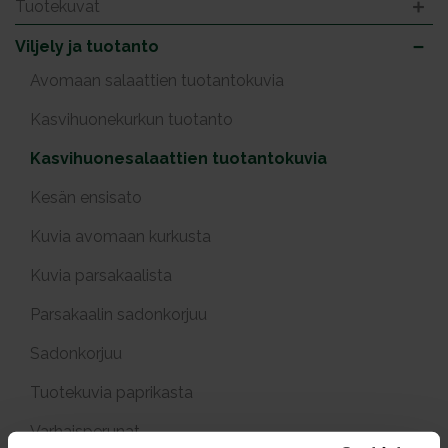
Tuotekuvat
Viljely ja tuotanto
Avomaan salaattien tuotantokuvia
Kasvihuonekurkun tuotanto
Kasvihuonesalaattien tuotantokuvia
Kesän ensisato
Kuvia avomaan kurkusta
Kuvia parsakaalista
Parsakaalin sadonkorjuu
Sadonkorjuu
Tuotekuvia paprikasta
Varhaisperunat