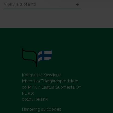
l
Viljely ja tuotanto
Kotimaiset Kasvikset
Inhemska Trädgårdsprodukter
co MTK / Laatua Suomesta OY
PL 510
00101 Helsinki
Hantering av cookies