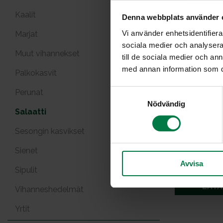
Kaalit
Denna webbplats använder 
Vi använder enhetsidentifierar
Marjat
sociala medier och analysera 
Muut vihannekset
till de sociala medier och a
med annan information som du 
Palkokasvit
Perunat
S
Nödvändig
a
Salaatti
m
t
Sesongin kasvikset
y
Sienet
c
Avvisa
k
Sipulit
e
LATA
s
Vihanneshedelmät
v
Yrtit
a