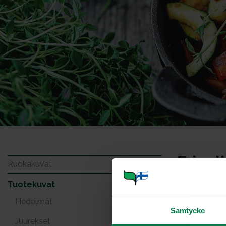
Fricell
Ruokakuvat
Tuotekuvat
Hedelmät
Samtycke
Juurekset