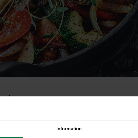
a iso
Information