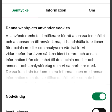
Vihanneshedelmät
Samtycke
Information
Om
Yrtit
Viljely ja tuotanto
Denna webbplats använder cookies
Vi använder enhetsidentifierare för att anpassa innehållet
och annonserna till användarna, tillhandahålla funktioner
Kaa­lia­se­tel­ma4 iso
för sociala medier och analysera vår trafik. Vi
vidarebefordrar även sådana identifierare och annan
information från din enhet till de sociala medier och
annons- och analysföretag som vi samarbetar med.
Dessa kan i sin tur kombinera informationen med annan
information som du har tillhandahållit eller som de har
samlat in när du har använt deras tjänster.
S
Nödvändig
a
m
t
Inställningar