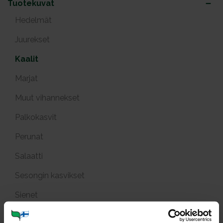
Tuotekuvat
Hedelmät
Juurekset
Kaalit
Marjat
Muut vihannekset
Palkokasvit
Perunat
Salaatti
Sesongin kasvikset
Sienet
Sipulit