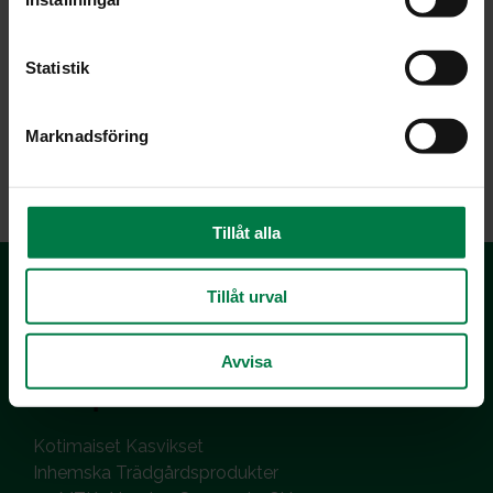
y
c
k
Statistik
e
s
Marknadsföring
v
LATAA
a
l
Tillåt alla
Tillåt urval
Avvisa
Kotimaiset Kasvikset
Inhemska Trädgårdsprodukter