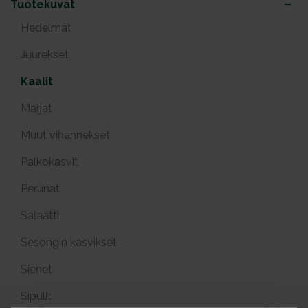
Tuotekuvat
Hedelmät
Juurekset
Kaalit
Marjat
Muut vihannekset
Palkokasvit
Perunat
Salaatti
Sesongin kasvikset
Sienet
Sipulit