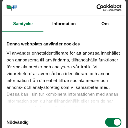
Vihanneshedelmät
Yrtit
Samtycke
Information
Om
Viljely ja tuotanto
Denna webbplats använder cookies
Kaa­lia­se­tel­ma iso
Vi använder enhetsidentifierare för att anpassa innehållet
och annonserna till användarna, tillhandahålla funktioner
för sociala medier och analysera vår trafik. Vi
vidarebefordrar även sådana identifierare och annan
information från din enhet till de sociala medier och
annons- och analysföretag som vi samarbetar med.
Dessa kan i sin tur kombinera informationen med annan
information som du har tillhandahållit eller som de har
samlat in när du har använt deras tjänster.
S
Nödvändig
a