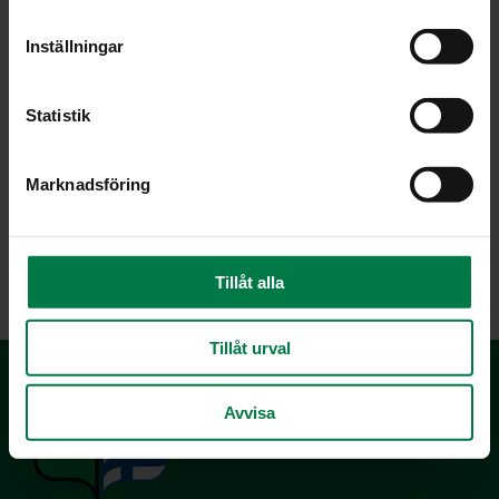
m
t
Inställningar
y
c
k
Statistik
e
s
Marknadsföring
v
a
l
LATAA
Tillåt alla
Tillåt urval
Avvisa