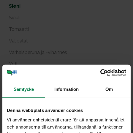
Sieni
Sipuli
Tomaatti
Välipalat
Varhaisperuna ja -vihannes
Yrtit
Tuotekuvat
Viljely ja tuotanto
Samtycke
Information
Om
Avo­ka­do­sa­laat­ti
Denna webbplats använder cookies
Vi använder enhetsidentifierare för att anpassa innehållet
och annonserna till användarna, tillhandahålla funktioner