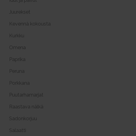
Idut ja pavut
Juurekset
Kevennä kokousta
Kurkku
Omena
Paprika
Peruna
Porkkana
Puutarhamarjat
Raastava nälkä
Sadonkorjuu
Salaatti