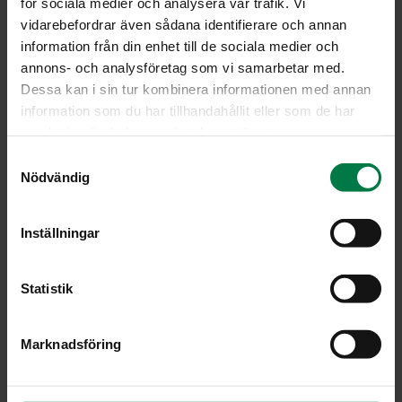
för sociala medier och analysera vår trafik. Vi
vidarebefordrar även sådana identifierare och annan
information från din enhet till de sociala medier och
annons- och analysföretag som vi samarbetar med.
Dessa kan i sin tur kombinera informationen med annan
information som du har tillhandahållit eller som de har
samlat in när du har använt deras tjänster.
S
Nödvändig
a
m
t
Inställningar
y
c
k
Statistik
e
s
Marknadsföring
v
a
l