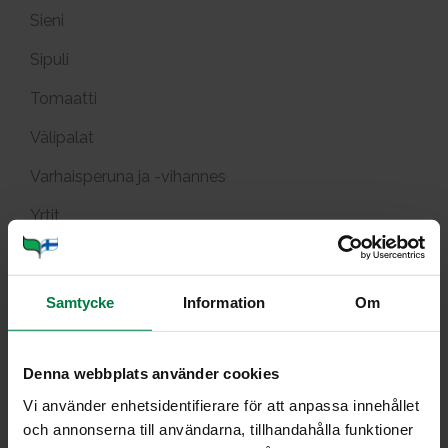
Sieni
Sipuli
Tomaatti
Välipalat
Varhaisperuna ja -vihannes
Yrtit
Tuotekuvat
Viljely ja tuotanto
Samtycke
Information
Om
Ma­kea pork­ka­na­kas­ti­ke
Denna webbplats använder cookies
Vi använder enhetsidentifierare för att anpassa innehållet
och annonserna till användarna, tillhandahålla funktioner