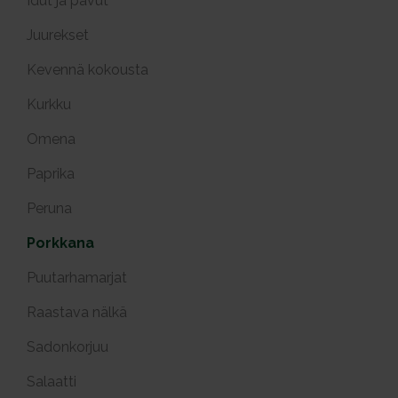
Idut ja pavut
Juurekset
Kevennä kokousta
Kurkku
Omena
Paprika
Peruna
Porkkana
Puutarhamarjat
Raastava nälkä
Sadonkorjuu
Salaatti