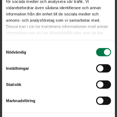
för sociala medier och analysera vår trafik. Vi
vidarebefordrar även sådana identifierare och annan
information från din enhet till de sociala medier och
annons- och analysföretag som vi samarbetar med.
Dessa kan i sin tur kombinera informationen med annan
information som du har tillhandahållit eller som de har
samlat in när du har använt deras tjänster.
S
Nödvändig
a
m
t
Inställningar
y
c
k
Statistik
e
s
Marknadsföring
v
a
l