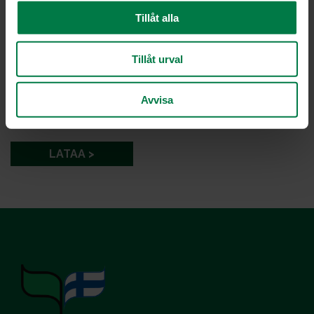
Tillåt alla
Tillåt urval
Kuva: Kotimaiset Kasvikset ry / Sanna Peurakoski
Avvisa
LATAA