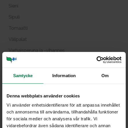
Sieni
Sipuli
Tomaatti
Välipalat
Varhaisperuna ja -vihannes
Yrtit
Tuotekuvat
Samtycke
Information
Om
Viljely ja tuotanto
Denna webbplats använder cookies
He­del­mia mar­jo­ja var­taas­
Vi använder enhetsidentifierare för att anpassa innehållet
och annonserna till användarna, tillhandahålla funktioner
sa
för sociala medier och analysera vår trafik. Vi
vidarebefordrar även sådana identifierare och annan