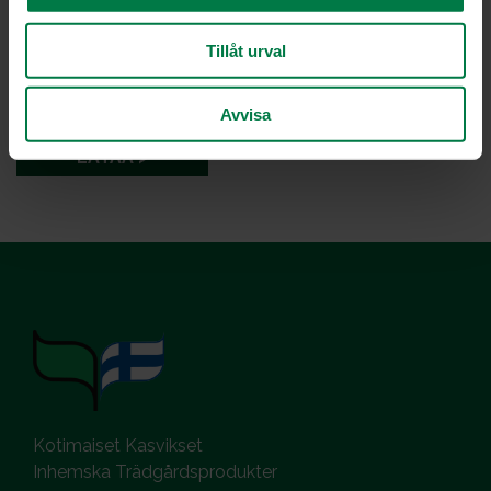
Tillåt urval
Avvisa
LATAA
Kotimaiset Kasvikset
Inhemska Trädgårdsprodukter