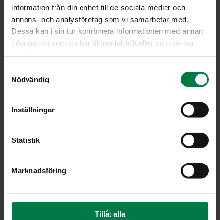
information från din enhet till de sociala medier och
annons- och analysföretag som vi samarbetar med.
Dessa kan i sin tur kombinera informationen med annan
information som du har tillhandahållit eller som de har
samlat in när du har använt deras tjänster.
S
Nödvändig
a
m
t
Inställningar
y
c
k
Statistik
e
s
Marknadsföring
v
a
l
Tillåt alla