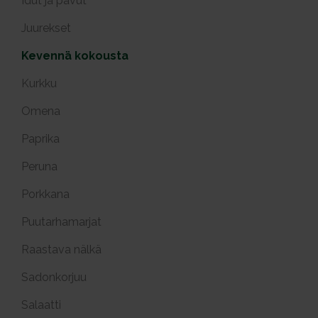
Idut ja pavut
Juurekset
Kevennä kokousta
Kurkku
Omena
Paprika
Peruna
Porkkana
Puutarhamarjat
Raastava nälkä
Sadonkorjuu
Salaatti