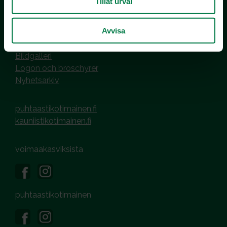
Tillåt urval
Hantering av cookies
Dataskyddsbeskrivning
Avvisa
MEDIER OCH MATERIAL
Bildgalleri
Logon och broschyrer
Nyhetsarkiv
puhtaastikotimainen.fi
kauniistikotimainen.fi
voimaakasviksista
puhtaastikotimainen