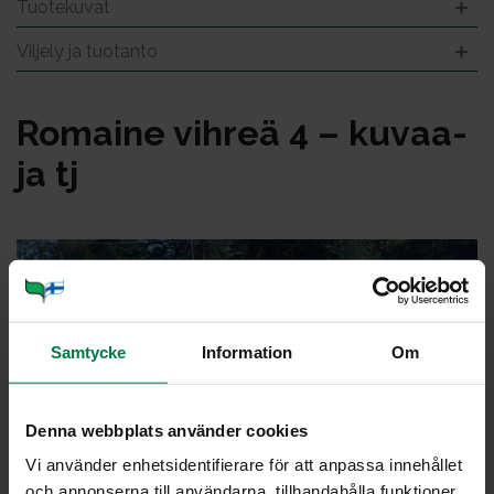
Tuotekuvat
Viljely ja tuotanto
Ro­mai­ne vih­reä 4 – ku­vaa­
ja tj
Samtycke
Information
Om
Denna webbplats använder cookies
Vi använder enhetsidentifierare för att anpassa innehållet
och annonserna till användarna, tillhandahålla funktioner