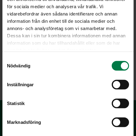
för sociala medier och analysera vår trafik. Vi
vidarebefordrar även sådana identifierare och annan
information från din enhet till de sociala medier och
annons- och analysföretag som vi samarbetar med.
Kuvan on ottanut Teppo Johansson
Dessa kan i sin tur kombinera informationen med annan
information som du har tillhandahållit eller som de har
Teppo Johansson info@ateljeeunlimited.com
samlat in när du har använt deras tjänster.
S
Nödvändig
a
m
LATAA
t
Inställningar
y
c
k
Statistik
e
s
Marknadsföring
v
a