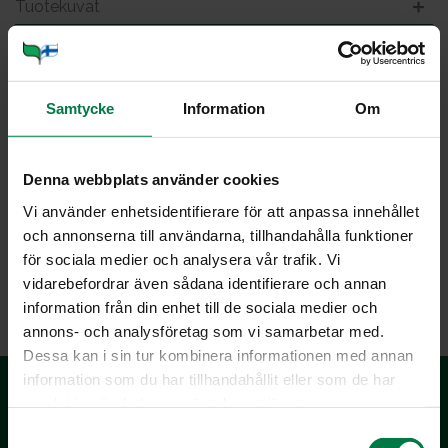
Tuotekuvat
Viljely ja tuotanto
Samtycke
Information
Om
Pu­na­rai­ta­kel­ta­juu­ri iko­ni
Denna webbplats använder cookies
Vi använder enhetsidentifierare för att anpassa innehållet
och annonserna till användarna, tillhandahålla funktioner
för sociala medier och analysera vår trafik. Vi
LATAA
vidarebefordrar även sådana identifierare och annan
information från din enhet till de sociala medier och
annons- och analysföretag som vi samarbetar med.
Dessa kan i sin tur kombinera informationen med annan
information som du har tillhandahållit eller som de har
samlat in när du har använt deras tjänster.
S