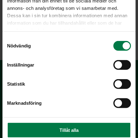
information från din enhet till de sociala medier och
annons- och analysföretag som vi samarbetar med.
Dessa kan i sin tur kombinera informationen med annan
information som du har tillhandahållit eller som de har
samlat in när du har använt deras tjänster.
LATAA
S
Nödvändig
a
m
t
Inställningar
y
c
k
Statistik
e
s
Marknadsföring
v
a
Kotimaiset Kasvikset
l
Inhemska Trädgårdsprodukter
Tillåt alla
co MTK / Laatua Suomesta OY