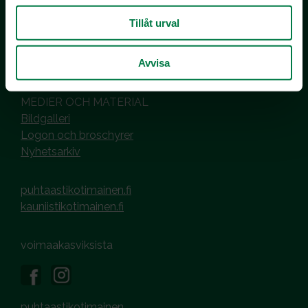
PL 510
00101 Helsinki
Tillåt urval
Hantering av cookies
Avvisa
Dataskyddsbeskrivning
MEDIER OCH MATERIAL
Bildgalleri
Logon och broschyrer
Nyhetsarkiv
puhtaastikotimainen.fi
kauniistikotimainen.fi
voimaakasviksista
puhtaastikotimainen