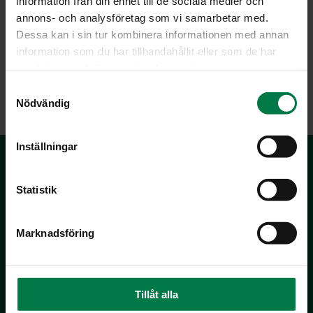
information från din enhet till de sociala medier och
annons- och analysföretag som vi samarbetar med.
Dessa kan i sin tur kombinera informationen med annan
information som du har tillhandahållit eller som de har
samlat in när du har använt deras tjänster.
LATAA
S
Nödvändig
a
m
t
Inställningar
y
c
k
Statistik
e
s
Marknadsföring
v
a
Kotimaiset Kasvikset
l
Inhemska Trädgårdsprodukter
Tillåt alla
co MTK / Laatua Suomesta OY