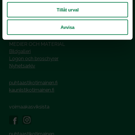
PL 510
00101 Helsinki
Tillåt urval
Hantering av cookies
Dataskyddsbeskrivning
Avvisa
MEDIER OCH MATERIAL
Bildgalleri
Logon och broschyrer
Nyhetsarkiv
puhtaastikotimainen.fi
kauniistikotimainen.fi
voimaakasviksista
puhtaastikotimainen