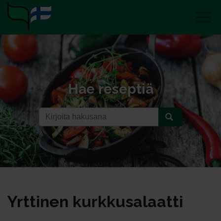
Hae reseptiä
Yrt­ti­nen kurk­ku­sa­laat­ti