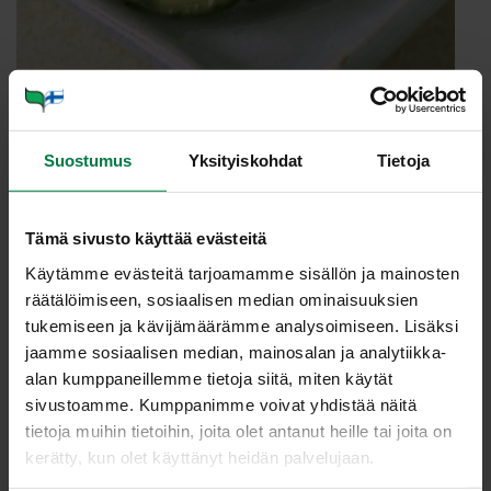
Annosmäärä
Suostumus
Yksityiskohdat
Tietoja
Ohje
Tämä sivusto käyttää evästeitä
1
kurkku
Käytämme evästeitä tarjoamamme sisällön ja mainosten
0.5
rkl margariinia
räätälöimiseen, sosiaalisen median ominaisuuksien
tukemiseen ja kävijämäärämme analysoimiseen. Lisäksi
1
dl hienoksi hakattua tuoretta timjamia
jaamme sosiaalisen median, mainosalan ja analytiikka-
suolaa
alan kumppaneillemme tietoja siitä, miten käytät
sivustoamme. Kumppanimme voivat yhdistää näitä
Halkaise kurkku ja koverra siemenet pois lusikalla.
tietoja muihin tietoihin, joita olet antanut heille tai joita on
Viipaloi kurkku puolen senttimetrin paksuisiksi
kerätty, kun olet käyttänyt heidän palvelujaan.
viipaleiksi.