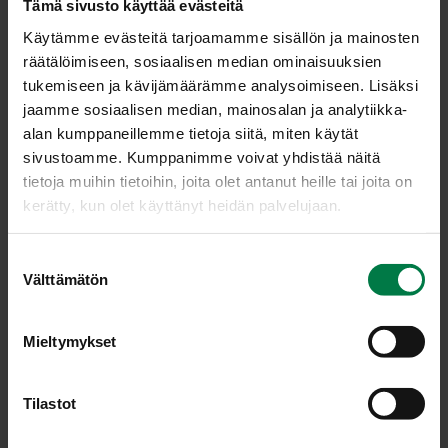
lohko tomaatti.
Tämä sivusto käyttää evästeitä
Valuta tonnikalasta neste pois. Kokoa salaatti suoraan
Käytämme evästeitä tarjoamamme sisällön ja mainosten
annoslautasille.
räätälöimiseen, sosiaalisen median ominaisuuksien
tukemiseen ja kävijämäärämme analysoimiseen. Lisäksi
Mausta mustapippurilla ja halutessasi tilkalla öljyä ja
jaamme sosiaalisen median, mainosalan ja analytiikka-
yrteillä.
alan kumppaneillemme tietoja siitä, miten käytät
Vinkki:
Salaattiin sopivat myös sipuli, oliivit, kaprikset ja
sivustoamme. Kumppanimme voivat yhdistää näitä
kiehautetut parsakaalinnuput.
tietoja muihin tietoihin, joita olet antanut heille tai joita on
kerätty, kun olet käyttänyt heidän palvelujaan.
Ohje: Kotimaiset Kasvikset ry
S
Välttämätön
u
Luokka:
o
s
Mieltymykset
Kala ja äyriäiset
,
Salaatit
,
Salaatit ja marinoidut kasvikset,
t
raasteet
,
Välipalat, pienet syötävät
,
Vihanneshedelmät
u
m
Tilastot
u