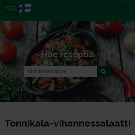
Hae reseptiä
Ton­ni­ka­la-vi­han­nes­sa­laat­ti