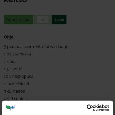
Annosmäärä
Ohje
5
perunaa (esim. Pito tai Van Gogh)
1
palsternakka
1
sipuli
0.5
l vettä
10
viherpippuria
1
laakerinlehti
3
dl maitoa
0.5
tl suolaa
tuoretta, hienonnettua timjamia
tuoretta, hienonnettua persiljaa