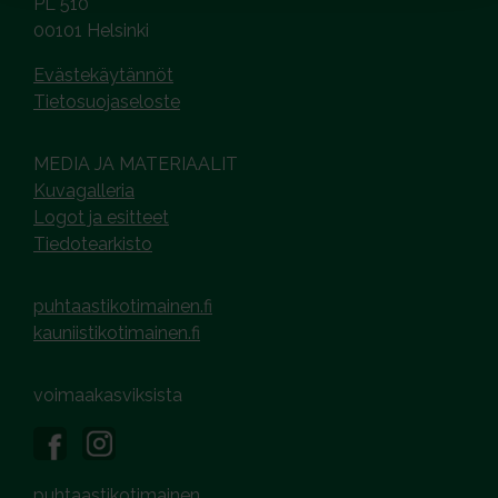
PL 510
00101 Helsinki
Evästekäytännöt
Tietosuojaseloste
MEDIA JA MATERIAALIT
Kuvagalleria
Logot ja esitteet
Tiedotearkisto
puhtaastikotimainen.fi
kauniistikotimainen.fi
voimaakasviksista
puhtaastikotimainen