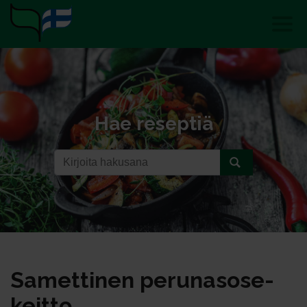
Hae reseptiä
Sa­met­ti­nen pe­ru­na­so­se­
keit­to