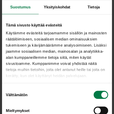
0.5
dl (ruoka- tai kevytkermaa)
Suostumus
Yksityiskohdat
Tietoja
Kuori perunat, palsternakka ja sipuli ja paloittele
Tämä sivusto käyttää evästeitä
kasvikset.
Käytämme evästeitä tarjoamamme sisällön ja mainosten
Keitä kasviksia, viherpippureita ja laakerinlehteä kannen
räätälöimiseen, sosiaalisen median ominaisuuksien
alla 15 – 20 minuuttia, kunnes kasvikset ovat kypsiä.
tukemiseen ja kävijämäärämme analysoimiseen. Lisäksi
Ota laakerinlehti pois ja soseuta keitto
jaamme sosiaalisen median, mainosalan ja analytiikka-
sauvasekoittimen avulla, Viherpippurit hienontuvat
alan kumppaneillemme tietoja siitä, miten käytät
mukana.
sivustoamme. Kumppanimme voivat yhdistää näitä
Lisää soseeseen maito ja anna kiehahtaa koko ajan
tietoja muihin tietoihin, joita olet antanut heille tai joita on
sekoittaen. Mausta keitto suolalla ja hienonnetulla
kerätty, kun olet käyttänyt heidän palvelujaan.
timjamilla sekä erittäin hienolla persiljasilpulla. Jos
keitto on liian paksua, lisää tilkka maitoa tai vettä.
S
Sekoita keiton joukkoon halutessasi kermaa.
Välttämätön
u
Ohje: Kotimaiset Kasvikset ry
o
s
Mieltymykset
t