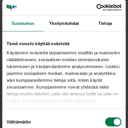
Ohje
4
kpl omenaa
Suostumus
Yksityiskohdat
Tietoja
1
rkl margariinia
1
rkl hunajaa
Tämä sivusto käyttää evästeitä
2
rkl tuoretta, hienonnettua minttua
Käytämme evästeitä tarjoamamme sisällön ja mainosten
Tarjoiluun
räätälöimiseen, sosiaalisen median ominaisuuksien
2
dl vaniljajogurttia
tukemiseen ja kävijämäärämme analysoimiseen. Lisäksi
jaamme sosiaalisen median, mainosalan ja analytiikka-
1
tl jauhettua kanelia
alan kumppaneillemme tietoja siitä, miten käytät
sivustoamme. Kumppanimme voivat yhdistää näitä
Pese ja halkaise omenat, poista siemenkodat. Leikkaa
tietoja muihin tietoihin, joita olet antanut heille tai joita on
puolikkaat lohkoiksi tai viipaleiksi.
kerätty, kun olet käyttänyt heidän palvelujaan.
Kuumenna margariini ja hunaja paistinpannussa ja pane
lohkot pannuun. Lisää tuoretta minttua. Kypsennä
S
keskilämmöllä 3 – 5 minuuttia silloin tällöin käännellen.
Välttämätön
u
Tarjoa omenalohkot kanelilla maustetun vaniljajogurtin