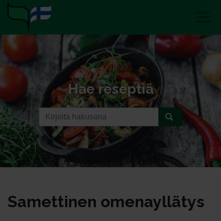
Hae reseptiä
Sa­met­ti­nen ome­nayl­lä­tys