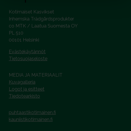
Kotimaiset Kasvikset
Inhemska Trädgårdsprodukter
co MTK / Laatua Suomesta OY
PL 510
00101 Helsinki
Evästekäytännöt
Tietosuojaseloste
MEDIA JA MATERIAALIT
Kuvagalleria
Logot ja esitteet
Tiedotearkisto
puhtaastikotimainen.fi
kauniistikotimainen.fi