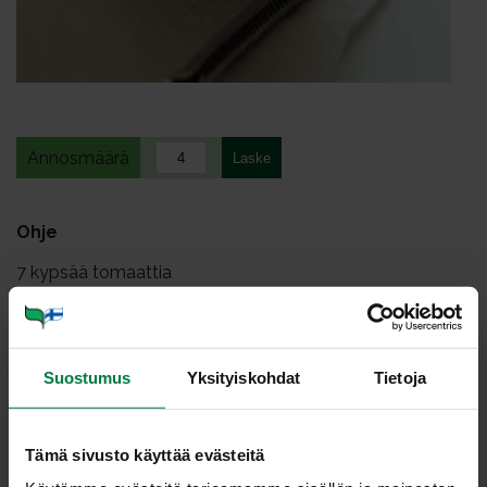
Annosmäärä
Ohje
7
kypsää tomaattia
1
puna- tai keltasipuli
2
valkosipulinkynttä
tuoretta basilikaa
Suostumus
Yksityiskohdat
Tietoja
5
dl tomaattimehua ja/tai kasvislientä
0.5
tl suolaa
Tämä sivusto käyttää evästeitä
ripaus sokeria