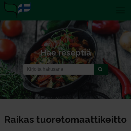
Hae reseptiä
Rai­kas tuo­re­to­maat­ti­keit­to