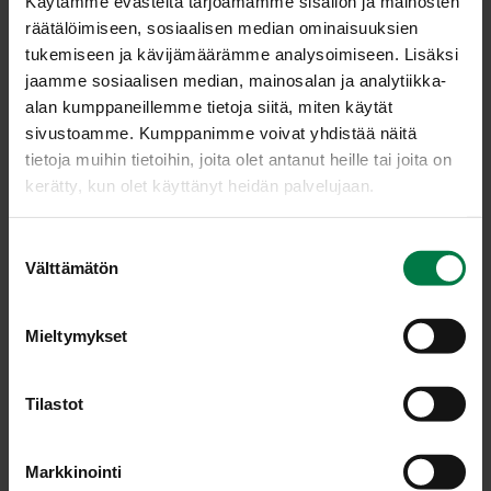
Käytämme evästeitä tarjoamamme sisällön ja mainosten
rouhittua mustapippuria
räätälöimiseen, sosiaalisen median ominaisuuksien
3
tippaa tabascoa
tukemiseen ja kävijämäärämme analysoimiseen. Lisäksi
2
rkl sitruunamehua
jaamme sosiaalisen median, mainosalan ja analytiikka-
varsiselleriä viipaleina
alan kumppaneillemme tietoja siitä, miten käytät
paprikaa kuutioina
sivustoamme. Kumppanimme voivat yhdistää näitä
tietoja muihin tietoihin, joita olet antanut heille tai joita on
Lisäksi
kerätty, kun olet käyttänyt heidän palvelujaan.
fetajuustoa murusina tai raejuustoa
S
Välttämätön
u
Leikkaa tomaatit 2 – 4 osaan ja poista kanta. Laita
o
tomaatit, valkosipuli ja basilika monitoimikoneen
s
teholeikkuriin ja aja soseeksi. Lisää tomaattimehu ja/tai
Mieltymykset
t
kasvisliemi ja mausta keitto suolalla, sokerilla,
u
tabascolla ja sitruunamehulla. Kaada keitto kulhoon.
m
Tilastot
Kuori sipuli ja hienonna pieneksi. Sipulista tulee herkästi
u
kitkerää, jos se hienonnetaan monitoimikoneessa.
k
Markkinointi
Lisää hienonnettu sipuli, varsiselleriviipaleet ja
s