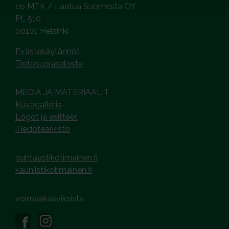
co MTK / Laatua Suomesta OY
PL 510
00101 Helsinki
Evästekäytännöt
Tietosuojaseloste
MEDIA JA MATERIAALIT
Kuvagalleria
Logot ja esitteet
Tiedotearkisto
puhtaastikotimainen.fi
kauniistikotimainen.fi
voimaakasviksista