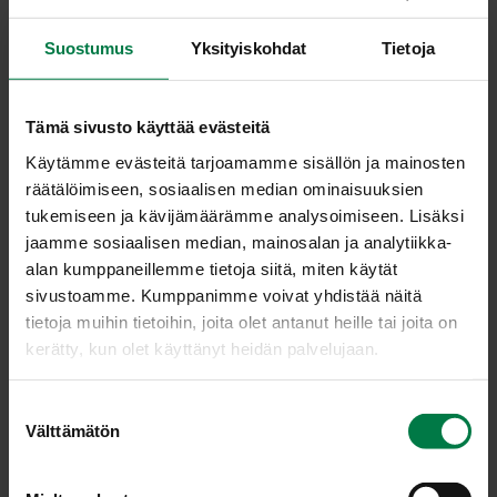
2
rkl rouhittua saksanpähkinää
Suostumus
Yksityiskohdat
Tietoja
Sekoita keskenään jauhot, leivinjauhe ja tomusokeri.
Lisää jauhot rasvan joukkoon ja nypi taikina tasaiseksi
muruksi. Lisää keltuainen ja hedelmämehu ja sekoita
Tämä sivusto käyttää evästeitä
tasaiseksi. Laita jääkaappiin hetkeksi.
Käytämme evästeitä tarjoamamme sisällön ja mainosten
Pyörittele taikina kahdeksaksi samankokoiseksi
räätälöimiseen, sosiaalisen median ominaisuuksien
palloksi ja kauli pallot pyöreiksi pizzapohjiksi.
tukemiseen ja kävijämäärämme analysoimiseen. Lisäksi
Paista pohjia 180-asteisessa uunissa noin 10 minuuttia.
jaamme sosiaalisen median, mainosalan ja analytiikka-
alan kumppaneillemme tietoja siitä, miten käytät
Kuori ja viipaloi päärynät ohuiksi viipaleiksi. Levitä
sivustoamme. Kumppanimme voivat yhdistää näitä
esipaistettujen pohjien päälle aprikoosihilloa ja asettele
tietoja muihin tietoihin, joita olet antanut heille tai joita on
päärynäviipaleet päälle. Ripottele päälle vielä
kerätty, kun olet käyttänyt heidän palvelujaan.
pähkinöitä ja aurajuustoa.
Paista pizzoja 225 asteessa noin 7 minuuttia tai kunnes
juusto on hiukan sulanut. Tarjoa pizzojen kanssa
S
Välttämätön
vaniljajäätelöä.
u
o
Ohje: Kotimaiset Kasvikset ry
s