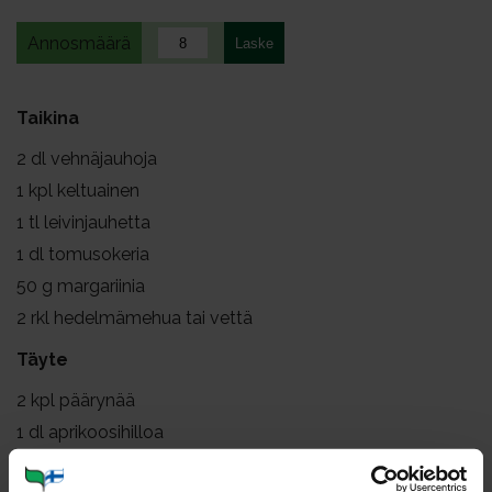
Annosmäärä
Taikina
2
dl vehnäjauhoja
1
kpl keltuainen
1
tl leivinjauhetta
1
dl tomusokeria
50
g margariinia
2
rkl hedelmämehua tai vettä
Täyte
2
kpl päärynää
1
dl aprikoosihilloa
50
g sinihomejuustoa