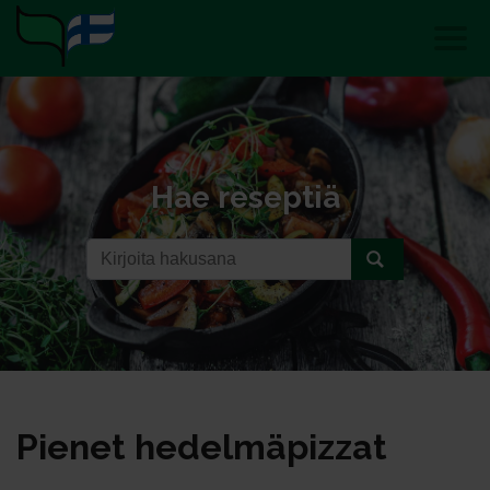
Hae reseptiä
Pie­net he­del­mä­piz­zat