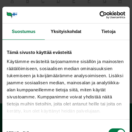
A
B
C
D
E
F
G
H
I
J
K
L
M
N
O
P
Q
R
S
T
U
V
Y
Ä
Suostumus
Yksityiskohdat
Tietoja
Ö
Tämä sivusto käyttää evästeitä
Käytämme evästeitä tarjoamamme sisällön ja mainosten
Ra­vit­se­mus­sa­nas­to
räätälöimiseen, sosiaalisen median ominaisuuksien
tukemiseen ja kävijämäärämme analysoimiseen. Lisäksi
jaamme sosiaalisen median, mainosalan ja analytiikka-
alan kumppaneillemme tietoja siitä, miten käytät
sivustoamme. Kumppanimme voivat yhdistää näitä
tietoja muihin tietoihin, joita olet antanut heille tai joita on
kerätty, kun olet käyttänyt heidän palvelujaan.
S