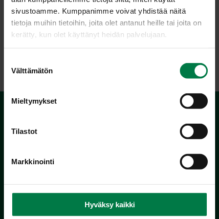
ja hedelmille. Hyviä beetakaroteenin lähteitä ovat myös
sivustoamme. Kumppanimme voivat yhdistää näitä
vihreät kasvikset, joissa väri peittyy lehtivihreän alle.
tietoja muihin tietoihin, joita olet antanut heille tai joita on
Beetakaroteeni on hyvä antioksidantti.
kerätty, kun olet käyttänyt heidän palvelujaan.
Katso
antioksidantit
.
S
Välttämätön
u
o
s
Mieltymykset
t
u
m
Tilastot
u
k
Markkinointi
s
e
Kotimaiset Kasvikset
n
Inhemska Trädgårdsprodukter
v
Hyväksy kaikki
co MTK / Laatua Suomesta OY
a
PL 510