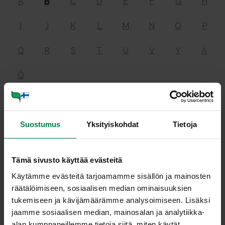
A
B
C
D
E
F
G
H
I
J
K
L
M
N
O
P
Q
R
S
T
U
V
Y
Ä
Ö
Ra­vit­se­mus­sa­nas­to
Suostumus
Yksityiskohdat
Tietoja
Tämä sivusto käyttää evästeitä
Bee­ta­ka­ro­tee­ni
Käytämme evästeitä tarjoamamme sisällön ja mainosten
Elimistö valmistaa beetakaroteenista tarvittaessa A-
räätälöimiseen, sosiaalisen median ominaisuuksien
vitamiinia. Beetakaroteeni on oranssinkeltainen väriaine,
tukemiseen ja kävijämäärämme analysoimiseen. Lisäksi
joka antaa värin esim. porkkanalle ja muille
jaamme sosiaalisen median, mainosalan ja analytiikka-
syvänkeltaisille ja kellanpunaisille vihanneksille, marjoille
alan kumppaneillemme tietoja siitä, miten käytät