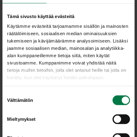
Par­sa­kaa­li5
Tämä sivusto käyttää evästeitä
Käytämme evästeitä tarjoamamme sisällön ja mainosten
räätälöimiseen, sosiaalisen median ominaisuuksien
tukemiseen ja kävijämäärämme analysoimiseen. Lisäksi
jaamme sosiaalisen median, mainosalan ja analytiikka-
alan kumppaneillemme tietoja siitä, miten käytät
sivustoamme. Kumppanimme voivat yhdistää näitä
tietoja muihin tietoihin, joita olet antanut heille tai joita on
kerätty, kun olet käyttänyt heidän palvelujaan.
S
Välttämätön
u
o
s
Mieltymykset
t
u