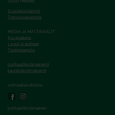
00101 Helsinki
Evästekäytännöt
Tietosuojaseloste
MEDIA JA MATERIAALIT
Kuvagalleria
Logot ja esitteet
Tiedotearkisto
puhtaastikotimainen.fi
kauniistikotimainen.fi
voimaakasviksista
puhtaastikotimainen