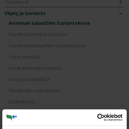
Tuotekuvat
Viljely ja tuotanto
Avomaan salaattien tuotantokuvia
Kasvihuonekurkun tuotanto
Kasvihuonesalaattien tuotantokuvia
Kesän ensisato
Kuvia avomaan kurkusta
Kuvia parsakaalista
Parsakaalin sadonkorjuu
Sadonkorjuu
Tuotekuvia paprikasta
Varhaisperunat