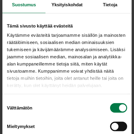
Suostumus
Yksityiskohdat
Tietoja
8752
Tämä sivusto käyttää evästeitä
Käytämme evästeitä tarjoamamme sisällön ja mainosten
räätälöimiseen, sosiaalisen median ominaisuuksien
tukemiseen ja kävijämäärämme analysoimiseen. Lisäksi
jaamme sosiaalisen median, mainosalan ja analytiikka-
alan kumppaneillemme tietoja siitä, miten käytät
sivustoamme. Kumppanimme voivat yhdistää näitä
tietoja muihin tietoihin, joita olet antanut heille tai joita on
kerätty, kun olet käyttänyt heidän palvelujaan.
S
Välttämätön
u
o
s
Varsinkin kuivana ja aurinkoisena kesänä sadettajat ovat
Mieltymykset
t
salaattiviljelmillä tarpeen.